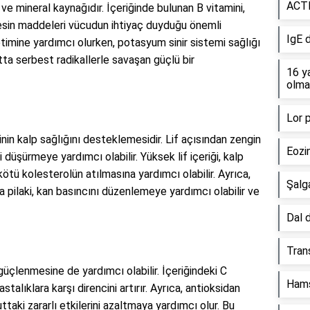
ACTH
 ve mineral kaynağıdır. İçeriğinde bulunan B vitamini,
sin maddeleri vücudun ihtiyaç duyduğu önemli
IgE 
etimine yardımcı olurken, potasyum sinir sistemi sağlığı
tta serbest radikallerle savaşan güçlü bir
16 ya
olma
Lor p
inin kalp sağlığını desteklemesidir. Lif açısından zengin
Eozin
 düşürmeye yardımcı olabilir. Yüksek lif içeriği, kalp
i kötü kolesterolün atılmasına yardımcı olabilir. Ayrıca,
Şalg
pilaki, kan basıncını düzenlemeye yardımcı olabilir ve
Dal d
Tran
 güçlenmesine de yardımcı olabilir. İçeriğindeki C
Hams
talıklara karşı direncini artırır. Ayrıca, antioksidan
uttaki zararlı etkilerini azaltmaya yardımcı olur. Bu