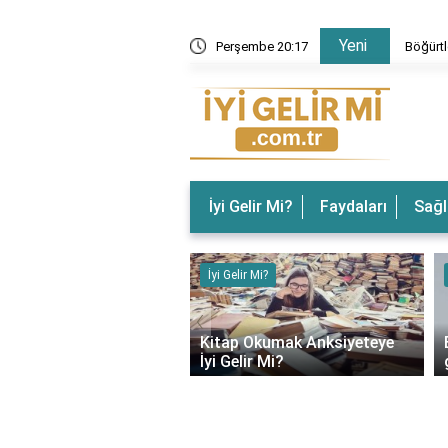
Yeni
 Gelir? Böğürtlenin Faydaları Nelerdir?
Perşembe 20:17
Böğürtl
İyi Gelir Mi?
Faydaları
Sağl
ir Mi?
İyi Gelir Mi?
‹
rın Ağrısına İyi Gelir
Kitap Okumak Anksiyeteye
İyi Gelir Mi?