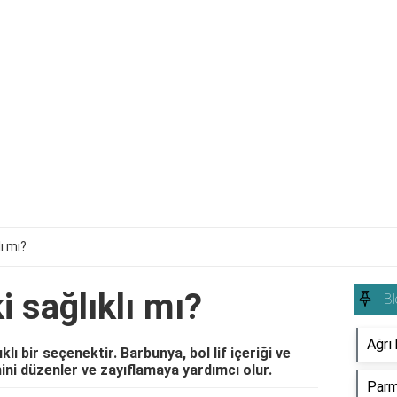
ı mı?
i sağlıklı mı?
Bl
Ağrı 
klı bir seçenektir. Barbunya, bol lif içeriği ve
ini düzenler ve zayıflamaya yardımcı olur.
Parm