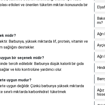
 olası etkileri ve önerilen tüketim miktarı konusunda bir
Elya
Bakı
mı?
Ağrı 
cek midir?
cektir. Barbunya, yüksek miktarda lif, protein, vitamin ve
Ayçiç
im sağlığını destekler.
Ağrı 
n uygun bir seçenek midir?
nde tercih edilebilir. Barbunya düşük kalorili bir gıda
Hindi
 sağlar ve kilo kontrolüne yardımcı olur.
Bamy
diyete uygun mudur?
diyete uygun değildir. Çünkü barbunya yüksek miktarda
Ağız
tte sınırlı miktarda karbonhidrat tüketmek
hisse