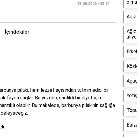
olma
13.05.2026 • 23:31
Ağız 
Ağız
İçindekiler
alıyo
Erke
Közl
Ağaç
rbunya pilaki, hem lezzet açısından tatmin edici bir
Yeti
k fayda sağlar. Bu yüzden, sağlıklı bir diyet için
ntıklı olabilir. Bu makalede, barbunya pilakinin sağlığa
Topu
inceleyeceğiz.
Balza
ek