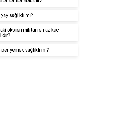
ki erdemler nelerdir?
yay sağlıklı mı?
aki oksijen miktarı en az kaç
ıdır?
biber yemek sağlıklı mı?