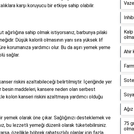
Vazel
lıklara karşı koruyucu bir etkiye sahip olabilir.
Inhib
Kalp
ut ağırlığına sahip olmak istiyorsanız, barbunya pilaki
olma
ğidir. Düşük kalorili olmasının yanı sıra yüksek lif
 süre korumanıza yardımcı olur. Bu da aşırı yemek yeme
Ahir 
olü sağlar.
Farma
Sote
nser riskini azaltabileceği belirtilmiştir. İçeriğinde yer
ğer besin maddeleri, kansere neden olan serbest
Soya
llikle kolon kanseri riskini azaltmaya yardımcı olduğu
Ağız 
 bir yemek olarak öne çıkar. Sağlığınızı desteklemek ve
75 g
z, bu lezzetli yemeği düzenli olarak tüketebilirsiniz.
olma
rsa, özellikle böbrek rahatsızlığı olanlar için fazla