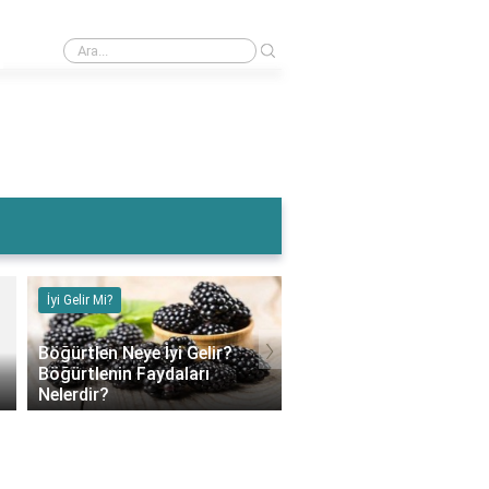
›
Muz Karın Ağrısına İyi Gelir Mi?
İyi Gelir Mi?
İyi Gelir Mi?
›
Böğürtlen Neye İyi Gelir?
Böğürtlenin Faydaları
Muz Karın Ağrısına İyi G
Nelerdir?
Mi?