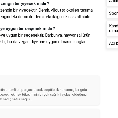
Ahla
 zengin bir yiyecek midir?
zengin bir yiyecektir. Demir, vücutta oksijen taşıma
Spor 
ğindeki demir ile demir eksikliği riskini azaltabilir.
Kand
eye uygun bir seçenek midir?
olmal
ye uygun bir seçenektir. Barbunya, hayvansal ürün
ktir, bu da vegan diyetine uygun olmasını sağlar.
Acı 
yetin önemli bir parçası olarak popülerlik kazanmış bir gıda
kepekli ekmek tüketiminin birçok sağlık faydası olduğunu
nedir, ne tür sağlık...