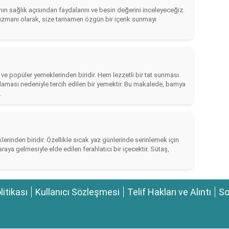
n sağlık açısından faydalarını ve besin değerini inceleyeceğiz.
uzmanı olarak, size tamamen özgün bir içerik sunmayı
e popüler yemeklerinden biridir. Hem lezzetli bir tat sunması
aması nedeniyle tercih edilen bir yemektir. Bu makalede, bamya
.
erinden biridir. Özellikle sıcak yaz günlerinde serinlemek için
araya gelmesiyle elde edilen ferahlatıcı bir içecektir. Sütaş,
olitikası
Kullanıcı Sözleşmesi
Telif Hakları ve Alıntı
So