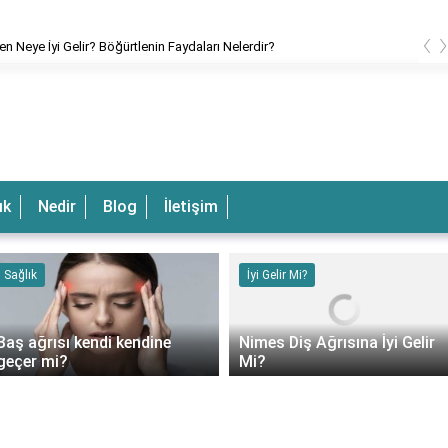
‹
en Neye İyi Gelir? Böğürtlenin Faydaları Nelerdir?
ık
Nedir
Blog
İletişim
Sağlık
İyi Gelir Mi?
Baş ağrısı kendi kendine
Nimes Diş Ağrısına İyi Gelir
geçer mi?
Mi?