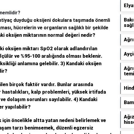
Elya
nemlidir?
Bakı
ihtiyaç duyduğu oksijeni dokulara taşımada önemli
sağl
aması, hücrelerin ve organların sağlıklı bir şekilde
ki oksijen miktarının normal değeri nedir?
Ağrı
ki oksijen miktarı SpO2 olarak adlandırılan
Ayçi
ölçülür ve %95-100 aralığında olması beklenir.
ksikliği anlamına gelebilir.
3) Kandaki oksijen
Ağrı
dir?
temi
len birçok faktör vardır. Bunlar arasında
Hind
hastalıkları, kalp problemleri, yüksek irtifada
ve dolaşım sorunları sayılabilir.
4) Kandaki
Bamy
er yapılabilir?
Ağız
 için öncelikle altta yatan nedeni belirlemek ve
hiss
yaşam tarzı benimsemek, düzenli egzersiz