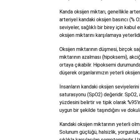
Kanda oksijen miktarı, genellikle arter
arteriyel kandaki oksijen basıncı (% 
seviyeler, sağlıklı bir birey için kabul
oksijen miktarını karşılamaya yeterlidi
Oksijen miktarının düşmesi, birçok sağl
miktarının azalması (hipoksemi), akciğ
ortaya çıkabilir. Hipoksemi durumunda,
düşerek organlarımızın yeterli oksijen
İnsanların kandaki oksijen seviyelerin
saturasyonu (SpO2) değeridir. SpO2, 
yüzdesini belirtir ve tipik olarak %95'
uygun bir şekilde taşındığını ve dokula
Kandaki oksijen miktarının yeterli o
Solunum güçlüğü, halsizlik, yorgunluk,
sıklıkla karşılaşılan semptomlardır. 