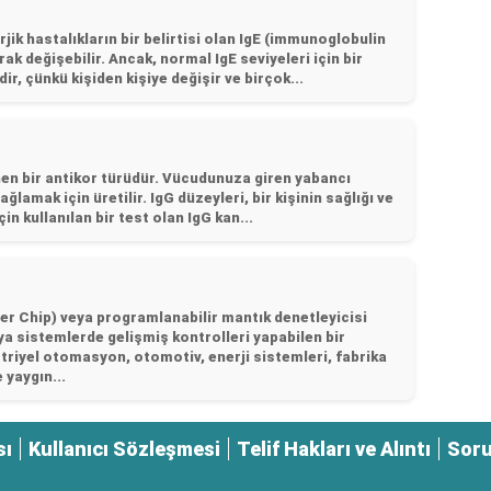
rjik hastalıkların bir belirtisi olan IgE (immunoglobulin
rak değişebilir. Ancak, normal IgE seviyeleri için bir
r, çünkü kişiden kişiye değişir ve birçok...
nen bir antikor türüdür. Vücudunuza giren yabancı
ğlamak için üretilir. IgG düzeyleri, bir kişinin sağlığı ve
in kullanılan bir test olan IgG kan...
 Chip) veya programlanabilir mantık denetleyicisi
ya sistemlerde gelişmiş kontrolleri yapabilen bir
triyel otomasyon, otomotiv, enerji sistemleri, fabrika
yaygın...
sı
Kullanıcı Sözleşmesi
Telif Hakları ve Alıntı
Soru