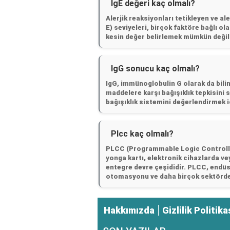
IgE değeri kaç olmalı?
Alerjik reaksiyonları tetikleyen ve ale
E) seviyeleri, birçok faktöre bağlı ola
kesin değer belirlemek mümkün değildi
IgG sonucu kaç olmalı?
IgG, immünoglobulin G olarak da bili
maddelere karşı bağışıklık tepkisini sa
bağışıklık sistemini değerlendirmek iç
Plcc kaç olmalı?
PLCC (Programmable Logic Controller
yonga kartı, elektronik cihazlarda ve
entegre devre çeşididir. PLCC, endüs
otomasyonu ve daha birçok sektörde 
Hakkımızda
Gizlilik Politika