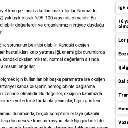
IgE 
iyel kan gazı analizi kullanılarak ölçülür. Normalde,
O2) yaklaşık olarak %95-100 arasında olmalıdır. Bu
16 y
 edilebilir değerlerdir ve organlarımızın ihtiyaç duyduğu
olma
r.
Lor 
ık sorununun belirtisi olabilir. Kandaki oksijen
er hastalıkları, kalp yetmezliği, anemi gibi durumlarda
Eozi
 kandaki oksijen miktarı, normal değerlerin altında
 almasını engeller.
Şalg
i ölçmek için kullanılan bir başka parametre ise oksijen
Dal 
arteriyel kanda oksijenin hemoglobinle bağlanma
in üzerinde olmalıdır. Bu değerler, oksijenin kanımızda
Tran
rımıza yeterli miktarda oksijenin ulaştığını gösterir.
Hams
lmaması durumunda, birçok semptom ortaya çıkabilir.
 baş dönmesi ve konsantrasyon eksikliği gibi belirtiler
Vaze
Uzun vadede, hipoksemi kalp-damar hastalıklarının, organ