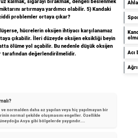
uz kalmak, sigarayı bırakmak, dengeli beslenmek
Ahla
miktarını artırmaya yardımcı olabilir.
5) Kandaki
ciddi problemler ortaya çıkar?
Spor
düşerse, hücrelerin oksijen ihtiyacı karşılanamaz
Kand
olma
ya çıkabilir. İleri düzeyde oksijen eksikliği beyin
atta ölüme yol açabilir. Bu nedenle düşük oksijen
Acı 
r tarafından değerlendirilmelidir.
Ağr
malı?
r ve normalden daha az yapılan veya hiç yapılmayan bir
rinin normal şekilde oluşmasını engeller. Özellikle
neydoğu Asya gibi bölgelerde yaygındır....