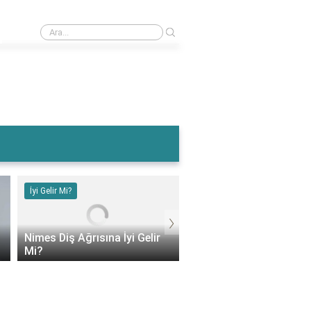
›
Böğürtlen Neye İyi Gelir? Böğürtlenin Faydaları Nelerdir?
İyi Gelir Mi?
İyi Gelir Mi?
›
Böğürtlen Neye İyi Geli
Nimes Diş Ağrısına İyi Gelir
Böğürtlenin Faydaları
Mi?
Nelerdir?