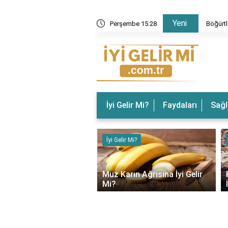
Yeni
 Gelir? Böğürtlenin Faydaları Nelerdir?
Perşembe 15:28
Böğürtl
İyi Gelir Mi?
Faydaları
Sağl
ir Mi?
İyi Gelir Mi?
‹
len Neye İyi Gelir?
tlenin Faydaları
Muz Karın Ağrısına İyi Gelir
dir?
Mi?