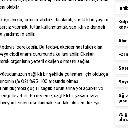
i olabilir.
Inhi
 için birkaç adım atabiliriz. İlk olarak, sağlıklı bir yaşam
Kalp
zersiz yapmak, tütün kullanmamak, sağlıklı ve dengeli
kaç 
 yardımcı olabilir.
Ahir
tedavisi gerekebilir. Bu tedavi, akciğer hastalığı olan
veya ciddi anemi durumunda kullanılabilir. Oksijen
Farm
rarak organların yeterli oksijen almasını sağlar.
Sote
 vücudumuzun sağlıklı bir şekilde çalışması için oldukça
asıncının (% O2) %95-100 arasında olması
Soya
nın düşmesi çeşitli sağlık sorunlarına yol açabilir ve
 engelleyebilir. Bu nedenle, sağlıklı bir yaşam tarzı
Ağız
çıka
vi yöntemlerini kullanmak, kandaki oksijen düzeyini
75 g
olma