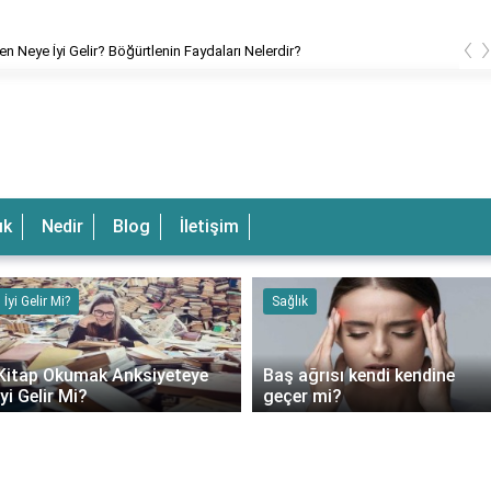
‹
en Neye İyi Gelir? Böğürtlenin Faydaları Nelerdir?
ık
Nedir
Blog
İletişim
İyi Gelir Mi?
Sağlık
Kitap Okumak Anksiyeteye
Baş ağrısı kendi kendine
İyi Gelir Mi?
geçer mi?