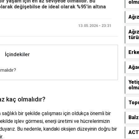
bir yaşam için en az seviyede olmalıdır. Bu
olma
olarak değişebilse de ideal olarak %95'in altına
Ağız
13.05.2026 • 23:31
Ağız
türü
Erke
İçindekiler
Ağaç
lmalıdır?
Yeti
olma
az kaç olmalıdır?
Topu
ağlıklı bir şekilde çalışması için oldukça önemli bir
Balz
ekilde işlev görmesi, enerji üretimi ve hücrelerimizin
 duyarız. Bu nedenle, kandaki oksijen düzeyinin doğru bir
ACTH
r.