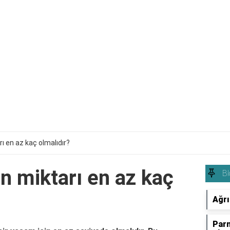
ı en az kaç olmalıdır?
n miktarı en az kaç
Bl
Ağrı
Parm