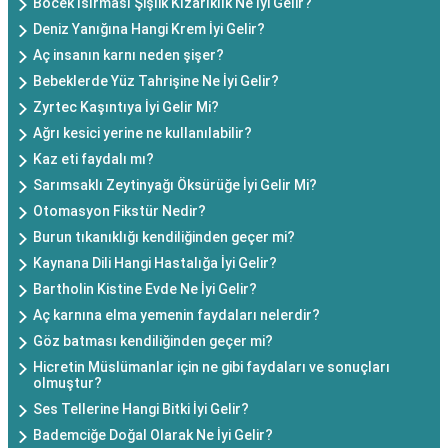
Böcek Isırması Şişlik Kızarıklık Ne İyi Gelir?
Deniz Yanığına Hangi Krem İyi Gelir?
Aç insanın karnı neden şişer?
Bebeklerde Yüz Tahrişine Ne İyi Gelir?
Zyrtec Kaşıntıya İyi Gelir Mi?
Ağrı kesici yerine ne kullanılabilir?
Kaz eti faydalı mı?
Sarımsaklı Zeytinyağı Öksürüğe İyi Gelir Mi?
Otomasyon Fikstür Nedir?
Burun tıkanıklığı kendiliğinden geçer mi?
Kaynana Dili Hangi Hastalığa İyi Gelir?
Bartholin Kistine Evde Ne İyi Gelir?
Aç karnına elma yemenin faydaları nelerdir?
Göz batması kendiliğinden geçer mi?
Hicretin Müslümanlar için ne gibi faydaları ve sonuçları
olmuştur?
Ses Tellerine Hangi Bitki İyi Gelir?
Bademciğe Doğal Olarak Ne İyi Gelir?