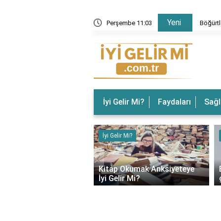
Yeni
 Gelir? Böğürtlenin Faydaları Nelerdir?
Perşembe 11:03
Böğürtl
İyi Gelir Mi?
Faydaları
Sağl
ir Mi?
İyi Gelir Mi?
‹
rın Ağrısına İyi Gelir
Kitap Okumak Anksiyeteye
İyi Gelir Mi?