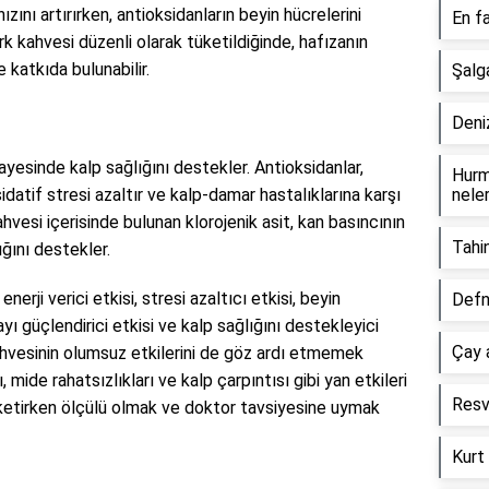
ızını artırırken, antioksidanların beyin hücrelerini
En fa
rk kahvesi düzenli olarak tüketildiğinde, hafızanın
katkıda bulunabilir.
Şalg
Deni
sayesinde kalp sağlığını destekler. Antioksidanlar,
Hurm
datif stresi azaltır ve kalp-damar hastalıklarına karşı
neler
ahvesi içerisinde bulunan klorojenik asit, kan basıncının
Tahin
ğını destekler.
nerji verici etkisi, stresi azaltıcı etkisi, beyin
Defn
ızayı güçlendirici etkisi ve kalp sağlığını destekleyici
Çay a
ahvesinin olumsuz etkilerini de göz ardı etmemek
 mide rahatsızlıkları ve kalp çarpıntısı gibi yan etkileri
Resv
tüketirken ölçülü olmak ve doktor tavsiyesine uymak
Kurt 