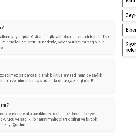
Kuru 
Zeyre
ı?
Biber
lerin kaynağıdır. C vitamini gibi antioksidan vitaminlerle birlikte
i mineralleri de içerir. Bu nedenle, şalgam tüketimi bağışıklık
Siyah
e...
neler
zgeçilmez bir parçası olarak bilinir. Hem tadı hem de sağlık
vitamin ve mineraller açısından da oldukça zengindir. Bu
 mı?
nde beslenme alışkanlıkları ve sağlık için önemli bir yer
yurucu ve sağlıklı bir atıştırmalık olarak bilinir ve birçok
Ancak, yoğurdun...