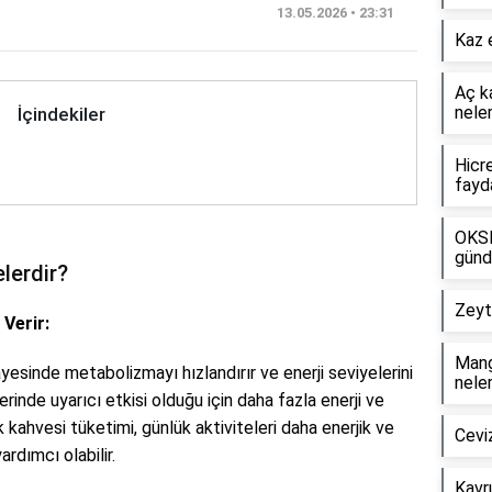
13.05.2026 • 23:31
Kaz e
Aç k
neler
İçindekiler
Hicre
fayd
OKSE 
günd
lerdir?
Zeyti
 Verir:
Mang
yesinde metabolizmayı hızlandırır ve enerji seviyelerini
neler
zerinde uyarıcı etkisi olduğu için daha fazla enerji ve
k kahvesi tüketimi, günlük aktiviteleri daha enerjik ve
Ceviz
rdımcı olabilir.
Kavr