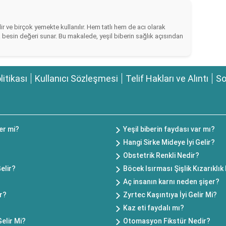
ir ve birçok yemekte kullanılır. Hem tatlı hem de acı olarak
a besin değeri sunar. Bu makalede, yeşil biberin sağlık açısından
olitikası
Kullanıcı Sözleşmesi
Telif Hakları ve Alıntı
So
er mi?
Yeşil biberin faydası var mı?
Hangi Sirke Mideye İyi Gelir?
?
Obstetrik Renkli Nedir?
elir?
Böcek Isırması Şişlik Kızarıklık 
Aç insanın karnı neden şişer?
ir?
Zyrtec Kaşıntıya İyi Gelir Mi?
Kaz eti faydalı mı?
elir Mi?
Otomasyon Fikstür Nedir?