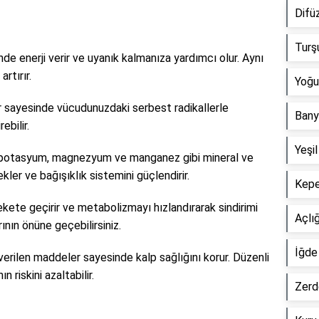
Difü
?
Turşu
nde enerji verir ve uyanık kalmanıza yardımcı olur. Aynı
rtırır.
Yoğu
lar sayesinde vücudunuzdaki serbest radikallerle
Bany
bilir.
Yeşil
an potasyum, magnezyum ve manganez gibi mineral ve
kler ve bağışıklık sistemini güçlendirir.
Kepe
rekete geçirir ve metabolizmayı hızlandırarak sindirimi
Açlığ
rının önüne geçebilirsiniz.
İğde
ı verilen maddeler sayesinde kalp sağlığını korur. Düzenli
n riskini azaltabilir.
Zerd