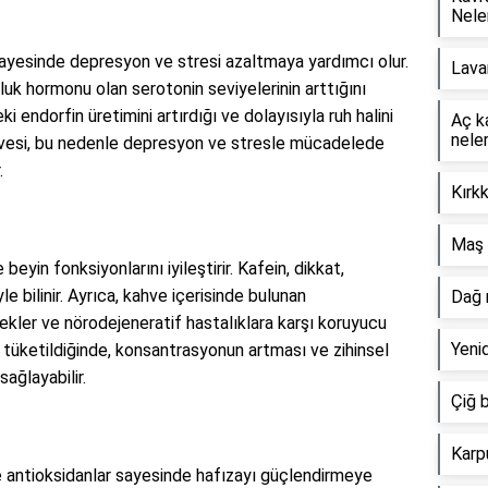
Nele
 sayesinde depresyon ve stresi azaltmaya yardımcı olur.
Lava
luk hormonu olan serotonin seviyelerinin arttığını
i endorfin üretimini artırdığı ve dolayısıyla ruh halini
Aç k
neler
kahvesi, bu nedenle depresyon ve stresle mücadelede
.
Kırkk
Maş 
eyin fonksiyonlarını iyileştirir. Kafein, dikkat,
le bilinir. Ayrıca, kahve içerisinde bulunan
Dağ 
tekler ve nörodejeneratif hastalıklara karşı koruyucu
Yeni
i tüketildiğinde, konsantrasyonun artması ve zihinsel
ağlayabilir.
Çiğ b
Karpu
ve antioksidanlar sayesinde hafızayı güçlendirmeye