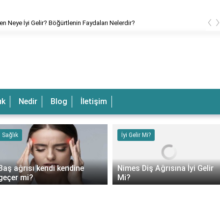
‹
en Neye İyi Gelir? Böğürtlenin Faydaları Nelerdir?
ık
Nedir
Blog
İletişim
Sağlık
İyi Gelir Mi?
Baş ağrısı kendi kendine
Nimes Diş Ağrısına İyi Gelir
geçer mi?
Mi?