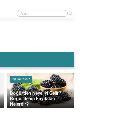
›
Muz Karın Ağrısına İyi Gelir Mi?
İyi Gelir Mi?
İyi Gelir Mi?
›
Böğürtlen Neye İyi Gelir?
Böğürtlenin Faydaları
Muz Karın Ağrısına İyi G
Nelerdir?
Mi?