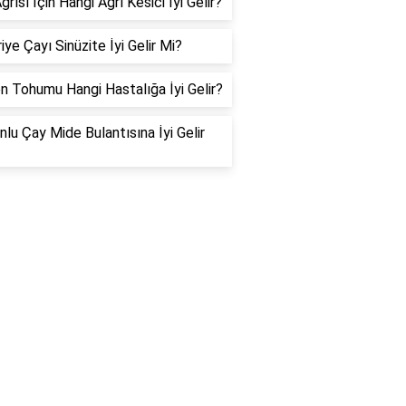
ğrısı İçin Hangi Ağrı Kesici İyi Gelir?
iye Çayı Sinüzite İyi Gelir Mi?
n Tohumu Hangi Hastalığa İyi Gelir?
lu Çay Mide Bulantısına İyi Gelir