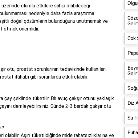
Olgu
üzerinde olumlu etkilere sahip olabileceği
 bulunmaması nedeniyle daha fazla araştırma
Gözd
çeşitli doğal çözümlerin bulunduğunu unutmamak ve
Gelir
t etmek önemlidir.
Cok Ş
Papa
Beyi
kşır otu, prostat sorunlarının tedavisinde kullanılan
Gelir
stat iltihabı gibi sorunlarda etkili olabilir.
Soğu
a çay şeklinde tüketilir. Bir avuç çakşır otunu yaklaşık
Diz A
 çayını demleyebilirsiniz. Günde 2-3 bardak çakşır otu
Su Te
r?
Buha
i olabilir. Aşırı tüketildiğinde mide rahatsızlıklarına ve