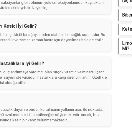
Diş A
ik reaksiyonlar gibi solunum yolu enfeksiyonlarından kaynaklanır.
teleri etkileyebilir. Neyse ki,...
Biber
 Kesici İyi Gelir?
Kete
ebilen şiddetli bir ağrıya neden olabilen bir sağlık sorunudur. Bu
hissedilir ve zaman zaman hasta için dayanılmaz hale gelebilir.
Limon
Mi?
talıklara İyi Gelir?
 güçlendirmeye yardımcı olan birçok vitamin ve mineral içerir.
r sayesinde vücudun hastalıklara karşı direncini artırır. Özellikle
i olduğu bilinir....
atsızlık duyar ve ondan kurtulmanın yollarını arar. Bu noktada,
ünü azaltmada etkili olabileceğini söylemektedir. Ancak, buz
nusunda kesin bir kanıt bulunmamaktadır....