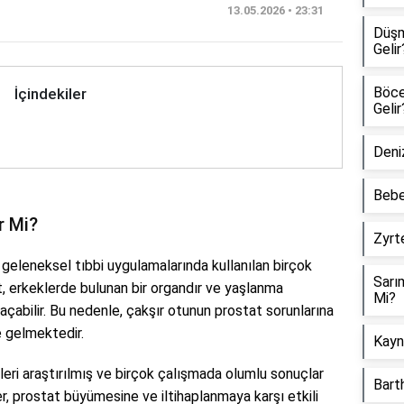
13.05.2026 • 23:31
Düşm
Gelir
Böcek
İçindekiler
Gelir
Deniz
Bebe
r Mi?
Zyrte
ve geleneksel tıbbi uygulamalarında kullanılan birçok
Sarı
t, erkeklerde bulunan bir organdır ve yaşlanma
Mi?
l açabilir. Bu nedenle, çakşır otunun prostat sorunlarına
e gelmektedir.
Kayna
leri araştırılmış ve birçok çalışmada olumlu sonuçlar
Barth
ler, prostat büyümesine ve iltihaplanmaya karşı etkili