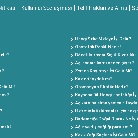
olitikası
Kullanıcı Sözleşmesi
Telif Hakları ve Alıntı
So
Hangi Sirke Mideye İyi Gelir?
?
Obstetrik Renkli Nedir?
elir?
Böcek Isırması Şişlik Kızarıklık 
Aç insanın karnı neden şişer?
ir?
Zyrtec Kaşıntıya İyi Gelir Mi?
Kaz eti faydalı mı?
elir Mi?
Otomasyon Fikstür Nedir?
r mi?
Kaynana Dili Hangi Hastalığa İyi
Aç karnına elma yemenin faydal
i?
Hicretin Müslümanlar için ne gi
Bademciğe Doğal Olarak Ne İyi 
lmalı?
Ağız ve diş sağlığı paralı mı?
Kekik Yağı Saçlara İyi Gelir Mi?