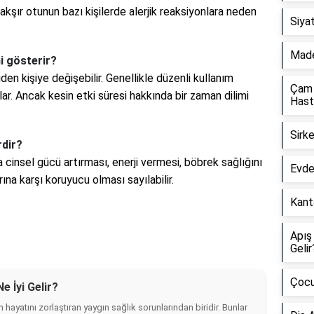
çakşır otunun bazı kişilerde alerjik reaksiyonlara neden
Siyat
Made
i gösterir?
den kişiye değişebilir. Genellikle düzenli kullanım
Çam 
r. Ancak kesin etki süresi hakkında bir zaman dilimi
Hasta
Sirke
rdir?
 cinsel gücü artırması, enerji vermesi, böbrek sağlığını
Evde 
ına karşı koruyucu olması sayılabilir.
Kanta
Apış
Gelir
Çocu
 İyi Gelir?
hayatını zorlaştıran yaygın sağlık sorunlarından biridir. Bunlar