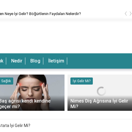
‹
en Neye İyi Gelir? Böğürtlenin Faydaları Nelerdir?
ık
Nedir
Blog
İletişim
Sağlık
İyi Gelir Mi?
Baş ağrısı kendi kendine
Nimes Diş Ağrısına İyi Gelir
geçer mi?
Mi?
ata İyi Gelir Mi?