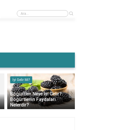
›
Muz Karın Ağrısına İyi Gelir Mi?
İyi Gelir Mi?
İyi Gelir Mi?
›
Böğürtlen Neye İyi Gelir?
Böğürtlenin Faydaları
Muz Karın Ağrısına İyi G
Nelerdir?
Mi?