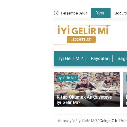
Yeni
 Gelir? Böğürtlenin Faydaları Nelerdir?
Perşembe 09:04
Böğürtl
İyi Gelir Mi?
Faydaları
Sağl
ir Mi?
İyi Gelir Mi?
‹
rın Ağrısına İyi Gelir
Kitap Okumak Anksiyeteye
İyi Gelir Mi?
Anasayfa
İyi Gelir Mi?
Çakşır Otu Prost