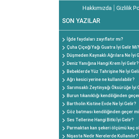
Hakkımızda
Gizlilik P
SON YAZILAR
İğde faydaları zayıflatır mı?
Çuha Çiçeği Yağı Guatra İyi Gelir Mi
Düşmeden Kaynaklı Ağrılara Ne İyi G
Deniz Yanığına Hangi Krem İyi Gelir?
Bebeklerde Yüz Tahrişine Ne İyi Gel
Ağrı kesici yerine ne kullanılabilir?
Sarımsaklı Zeytinyağı Öksürüğe İyi G
Burun tıkanıklığı kendiliğinden geçe
Bartholin Kistine Evde Ne İyi Gelir?
Göz batması kendiliğinden geçer m
Ses Tellerine Hangi Bitki İyi Gelir?
Parmaktan kan şekeri ölçümü kaç o
Nişasta Nedir Nerelerde Kullanılır?