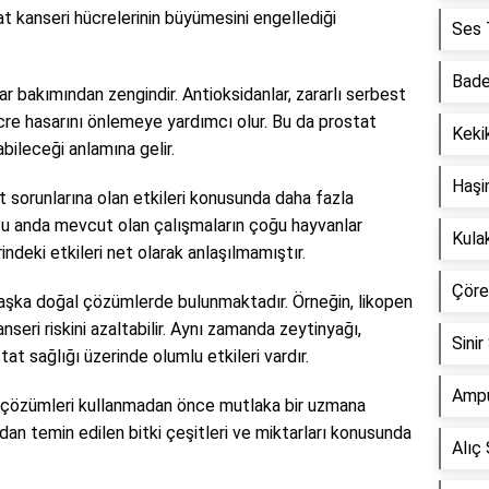
tat kanseri hücrelerinin büyümesini engellediği
Ses T
Bade
r bakımından zengindir. Antioksidanlar, zararlı serbest
ücre hasarını önlemeye yardımcı olur. Bu da prostat
Kekik
abileceği anlamına gelir.
Haşi
t sorunlarına olan etkileri konusunda daha fazla
Şu anda mevcut olan çalışmaların çoğu hayvanlar
Kula
indeki etkileri net olarak anlaşılmamıştır.
Çörek
başka doğal çözümlerde bulunmaktadır. Örneğin, likopen
eri riskini azaltabilir. Aynı zamanda zeytinyağı,
Sinir
tat sağlığı üzerinde olumlu etkileri vardır.
Ampu
ğal çözümleri kullanmadan önce mutlaka bir uzmana
dan temin edilen bitki çeşitleri ve miktarları konusunda
Alıç 