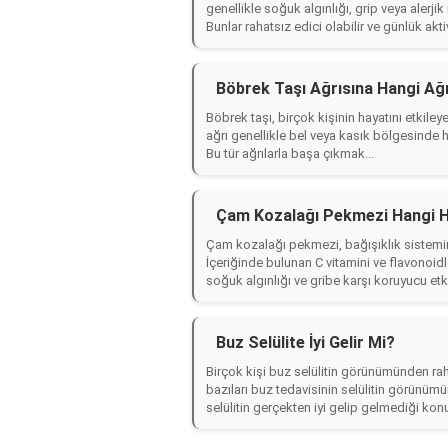
genellikle soğuk algınlığı, grip veya alerj
Bunlar rahatsız edici olabilir ve günlük aktivi
Böbrek Taşı Ağrısına Hangi Ağrı
Böbrek taşı, birçok kişinin hayatını etkiley
ağrı genellikle bel veya kasık bölgesinde 
Bu tür ağrılarla başa çıkmak...
Çam Kozalağı Pekmezi Hangi Has
Çam kozalağı pekmezi, bağışıklık sistemini
İçeriğinde bulunan C vitamini ve flavonoidle
soğuk algınlığı ve gribe karşı koruyucu etkis
Buz Selülite İyi Gelir Mi?
Birçok kişi buz selülitin görünümünden rah
bazıları buz tedavisinin selülitin görünüm
selülitin gerçekten iyi gelip gelmediği ko