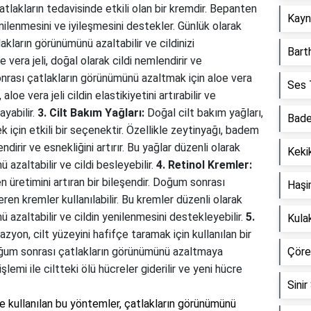
lakların tedavisinde etkili olan bir kremdir. Bepanten
Kayna
enilenmesini ve iyileşmesini destekler. Günlük olarak
lakların görünümünü azaltabilir ve cildinizi
Barth
 vera jeli, doğal olarak cildi nemlendirir ve
onrası çatlakların görünümünü azaltmak için aloe vera
Ses T
 aloe vera jeli cildin elastikiyetini artırabilir ve
ayabilir.
3. Cilt Bakım Yağları:
Doğal cilt bakım yağları,
Bade
için etkili bir seçenektir. Özellikle zeytinyağı, badem
ndirir ve esnekliğini artırır. Bu yağlar düzenli olarak
Kekik
azaltabilir ve cildi besleyebilir.
4. Retinol Kremler:
en üretimini artıran bir bileşendir. Doğum sonrası
Haşi
eren kremler kullanılabilir. Bu kremler düzenli olarak
 azaltabilir ve cildin yenilenmesini destekleyebilir.
5.
Kula
yon, cilt yüzeyini hafifçe taramak için kullanılan bir
oğum sonrası çatlakların görünümünü azaltmaya
Çörek
lemi ile ciltteki ölü hücreler giderilir ve yeni hücre
Sinir
e kullanılan bu yöntemler, çatlakların görünümünü