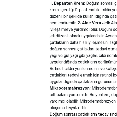
1. Bepanten Krem:
Doğum sonrası çat
krem, içerdiği D-pantenol ile cildin y
düzenli bir şekilde kullanıldığında çat
nemlendirebilir.
2. Aloe Vera Jeli:
Aloe
iyileştirmeye yardımcı olur. Doğum s
jeli düzenli olarak uygulanabilir. Ayrıca,
çatlakların daha hızlı iyileşmesini sağl
doğum sonrası çatlakları tedavi etmek 
yağı ve gül yağı gibi yağlar, cildi nemle
uygulandığında çatlakların görünümünü 
Retinol, cildin yenilenmesini ve kollaj
çatlakları tedavi etmek için retinol iç
uygulandığında çatlakların görünümünü
Mikrodermabrazyon:
Mikrodermabraz
cilt bakım yöntemidir. Bu yöntem, d
yardımcı olabilir. Mikrodermabrazyon iş
oluşumu teşvik edilir.
Doğum sonrası çatlakların tedavisind