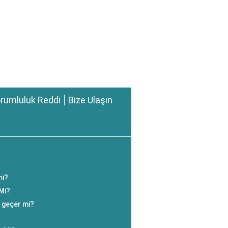
rumluluk Reddi
Bize Ulaşın
mi?
Mi?
n geçer mi?