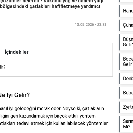
 çözümler nelerdir? Kakaolu yağ ve badem yağı
 bölgesindeki çatlakları hafifletmeye yardımcı
Hangi
13.05.2026 • 23:31
Çuha 
Düşm
Gelir
İçindekiler
Böcek
Gelir
ir?
Deniz
Bebe
 İyi Gelir?
Zyrte
asıl iyi geleceğini merak eder. Neyse ki, çatlakların
ğini geri kazandırmak için birçok etkili yöntem
Sarı
lakları tedavi etmek için kullanılabilecek yöntemler:
Mi?