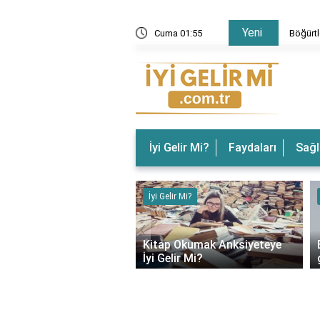
Yeni
 Gelir? Böğürtlenin Faydaları Nelerdir?
Cuma 01:55
Böğürtl
İyi Gelir Mi?
Faydaları
Sağl
ir Mi?
İyi Gelir Mi?
‹
rın Ağrısına İyi Gelir
Kitap Okumak Anksiyeteye
İyi Gelir Mi?