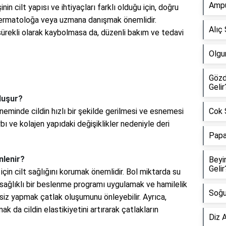
Ampu
inin cilt yapısı ve ihtiyaçları farklı olduğu için, doğru
 dermatoloğa veya uzmana danışmak önemlidir.
Alıç 
ürekli olarak kaybolmasa da, düzenli bakım ve tedavi
Olgu
Gözd
Gelir
luşur?
neminde cildin hızlı bir şekilde gerilmesi ve esnemesi
Cok Ş
bı ve kolajen yapıdaki değişiklikler nedeniyle deri
Papa
nlenir?
Beyi
Gelir
çin cilt sağlığını korumak önemlidir. Bol miktarda su
sağlıklı bir beslenme programı uygulamak ve hamilelik
Soğu
iz yapmak çatlak oluşumunu önleyebilir. Ayrıca,
k da cildin elastikiyetini artırarak çatlakların
Diz A