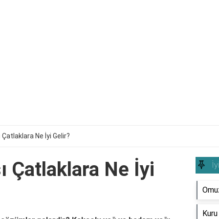
atlaklara Ne İyi Gelir?
 Çatlaklara Ne İyi
İy
Omuz 
Kuru