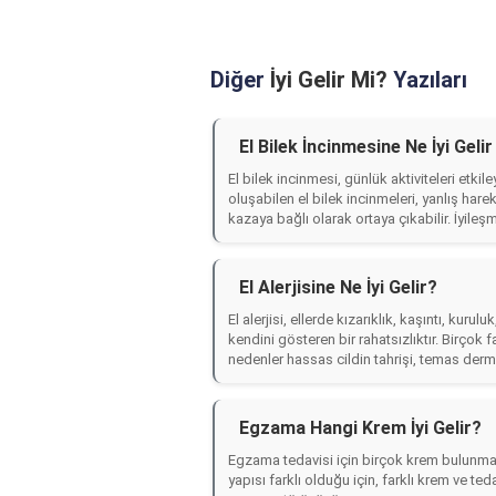
Diğer
İyi Gelir Mi?
Yazıları
El Bilek İncinmesine Ne İyi Geli
El bilek incinmesi, günlük aktiviteleri etki
oluşabilen el bilek incinmeleri, yanlış hare
kazaya bağlı olarak ortaya çıkabilir. İyileşm
El Alerjisine Ne İyi Gelir?
El alerjisi, ellerde kızarıklık, kaşıntı, ku
kendini gösteren bir rahatsızlıktır. Birçok fa
nedenler hassas cildin tahrişi, temas dermati
Egzama Hangi Krem İyi Gelir?
Egzama tedavisi için birçok krem bulunmakta
yapısı farklı olduğu için, farklı krem ve teda