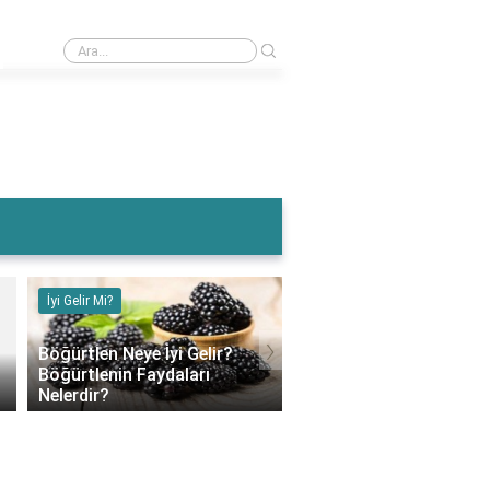
›
Muz Karın Ağrısına İyi Gelir Mi?
İyi Gelir Mi?
İyi Gelir Mi?
›
Böğürtlen Neye İyi Gelir?
Böğürtlenin Faydaları
Muz Karın Ağrısına İyi G
Nelerdir?
Mi?