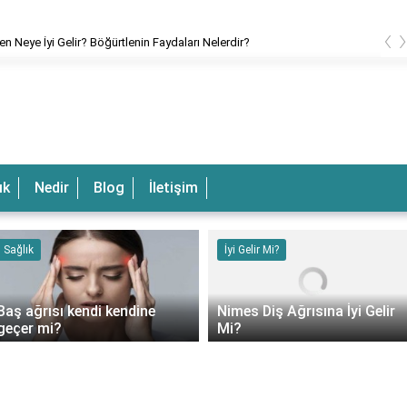
‹
en Neye İyi Gelir? Böğürtlenin Faydaları Nelerdir?
ık
Nedir
Blog
İletişim
Sağlık
İyi Gelir Mi?
Baş ağrısı kendi kendine
Nimes Diş Ağrısına İyi Gelir
geçer mi?
Mi?