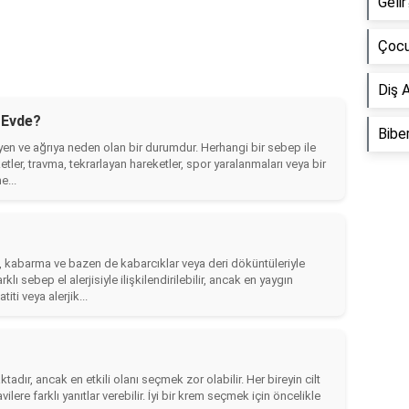
Gelir
Çocu
Diş A
r Evde?
Biber
leyen ve ağrıya neden olan bir durumdur. Herhangi bir sebep ile
ketler, travma, tekrarlayan hareketler, spor yaralanmaları veya bir
e...
ruluk, kabarma ve bazen de kabarcıklar veya deri döküntüleriyle
rklı sebep el alerjisiyle ilişkilendirilebilir, ancak en yaygın
ti veya alerjik...
dır, ancak en etkili olanı seçmek zor olabilir. Her bireyin cilt
vilere farklı yanıtlar verebilir. İyi bir krem seçmek için öncelikle