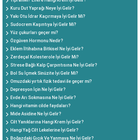
YıpranMi? Ellere Hangi Krem İyi Gelir?
Kuru Dut Yaprağı Neye İyi Gelir?
Yakı Otu İdrar Kaçırmaya İyi Gelir Mi?
Sudocrem Kaşıntıya İyi Gelir Mi?
Yüz çukurları geçer mi?
Özgüven Hormonu Nedir?
Eklem İltihabına Bitkisel Ne İyi Gelir?
Zerdeçal Kolesterole İyi Gelir Mi?
Strese Bağlı Kalp Çarpıntısına Ne İyi Gelir?
Bol Su İçmek Sinüzite İyi Gelir Mi?
Omuzdaki yırtık fizik tedavi ile geçer mi?
Depresyon İçin Ne İyi Gelir?
Evde Arı Sokmasına Ne İyi Gelir?
Hangi vitamin cilde faydaları?
Mide Asidine Ne İyi Gelir?
Cilt Yanıklarına Hangi Krem İyi Gelir?
Hangi Yağ Cilt Lekelerine İyi Gelir?
Boğazdaki Gıcık Ve Yanmaya Ne İyi Gelir?