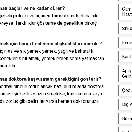
man başlar ve ne kadar sürer?
Çam 
Hasta
ebeliğin ikinci ve üçüncü trimesterinde daha sık
ireysel farklılıklar gösterse de genellikle birkaç
Sirke
.
Evde 
ek için hangi beslenme alışkanlıkları önerilir?
çin az ve sık yemek yemek, yağlı ve baharatlı
Kanta
içecekleri sınırlamak, yemeklerden sonra yatmaktan
emlidir.
Apış
Gelir
aman doktora başvurmam gerektiğini gösterir?
normal bir durumdur, ancak bazı durumlarda doktora
Çocu
nması şiddetli ve uzun süreli ise, kanlı kusma veya
da zorluk gibi belirtiler varsa hemen doktorunuza
Diş A
Biber