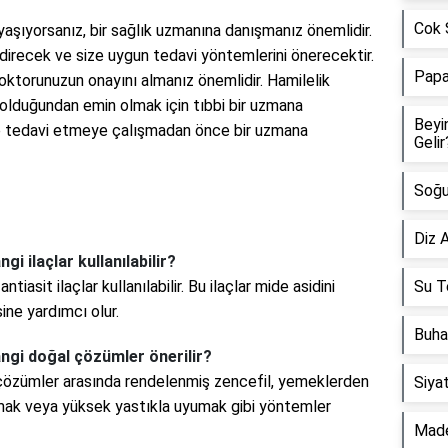
Cok Ş
yaşıyorsanız, bir sağlık uzmanına danışmanız önemlidir.
irecek ve size uygun tedavi yöntemlerini önerecektir.
Papa
oktorunuzun onayını almanız önemlidir. Hamilelik
 olduğundan emin olmak için tıbbi bir uzmana
Beyi
ze tedavi etmeye çalışmadan önce bir uzmana
Gelir
Soğu
Diz A
gi ilaçlar kullanılabilir?
tiasit ilaçlar kullanılabilir. Bu ilaçlar mide asidini
Su Te
ine yardımcı olur.
Buha
angi doğal çözümler önerilir?
 çözümler arasında rendelenmiş zencefil, yemeklerden
Siyat
rmak veya yüksek yastıkla uyumak gibi yöntemler
Made