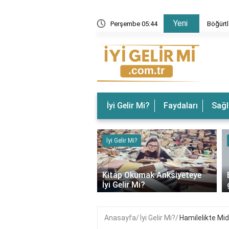
Yeni
 Gelir? Böğürtlenin Faydaları Nelerdir?
Perşembe 05:44
Böğürtl
İyi Gelir Mi?
Faydaları
Sağl
ir Mi?
İyi Gelir Mi?
‹
rın Ağrısına İyi Gelir
Kitap Okumak Anksiyeteye
İyi Gelir Mi?
Anasayfa
İyi Gelir Mi?
Hamilelikte Mid