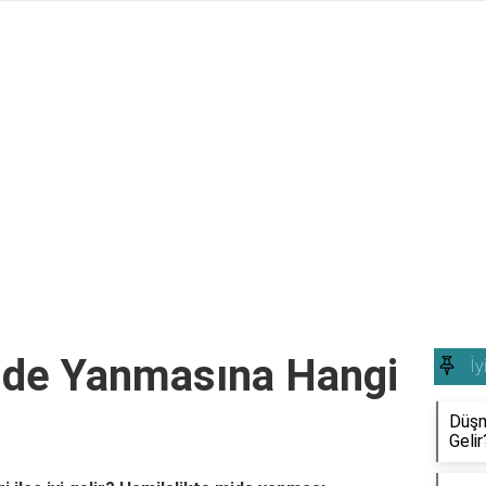
ide Yanmasına Hangi
İy
Düşm
Gelir