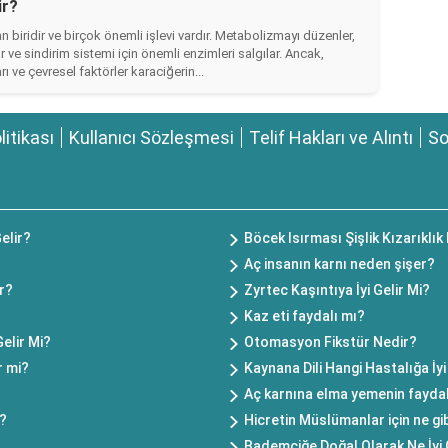
ir?
 biridir ve birçok önemli işlevi vardır. Metabolizmayı düzenler,
ar ve sindirim sistemi için önemli enzimleri salgılar. Ancak,
 ve çevresel faktörler karaciğerin...
olitikası
Kullanıcı Sözleşmesi
Telif Hakları ve Alıntı
So
elir?
Böcek Isırması Şişlik Kızarıklık 
Aç insanın karnı neden şişer?
ir?
Zyrtec Kaşıntıya İyi Gelir Mi?
Kaz eti faydalı mı?
elir Mi?
Otomasyon Fikstür Nedir?
r mi?
Kaynana Dili Hangi Hastalığa İyi
Aç karnına elma yemenin faydal
i?
Hicretin Müslümanlar için ne gi
Bademciğe Doğal Olarak Ne İyi 