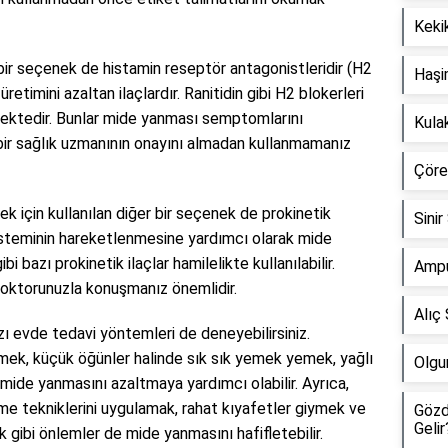
Kekik
bir seçenek de histamin reseptör antagonistleridir (H2
Haşi
üretimini azaltan ilaçlardır. Ranitidin gibi H2 blokerleri
lmektedir. Bunlar mide yanması semptomlarını
Kula
de bir sağlık uzmanının onayını almadan kullanmamanız
Çörek
k için kullanılan diğer bir seçenek de prokinetik
Sinir
im sisteminin hareketlenmesine yardımcı olarak mide
i bazı prokinetik ilaçlar hamilelikte kullanılabilir.
Ampu
doktorunuzla konuşmanız önemlidir.
Alıç 
ı evde tedavi yöntemleri de deneyebilirsiniz.
tmek, küçük öğünler halinde sık sık yemek yemek, yağlı
Olgu
mide yanmasını azaltmaya yardımcı olabilir. Ayrıca,
e tekniklerini uygulamak, rahat kıyafetler giymek ve
Gözd
Gelir
 gibi önlemler de mide yanmasını hafifletebilir.