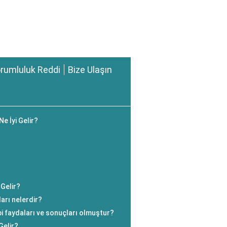
rumluluk Reddi
Bize Ulaşın
Ne İyi Gelir?
 Gelir?
arı nelerdir?
bi faydaları ve sonuçları olmuştur?
Gelir?