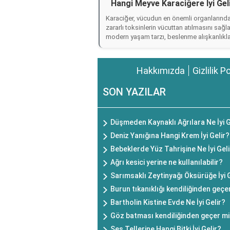
Hangi Meyve Karaciğere İyi Gel
Karaciğer, vücudun en önemli organlarından
zararlı toksinlerin vücuttan atılmasını sağl
modern yaşam tarzı, beslenme alışkanlıkları
Hakkımızda
Gizlilik P
SON YAZILAR
Düşmeden Kaynaklı Ağrılara Ne İyi G
Deniz Yanığına Hangi Krem İyi Gelir?
Bebeklerde Yüz Tahrişine Ne İyi Gel
Ağrı kesici yerine ne kullanılabilir?
Sarımsaklı Zeytinyağı Öksürüğe İyi G
Burun tıkanıklığı kendiliğinden geçe
Bartholin Kistine Evde Ne İyi Gelir?
Göz batması kendiliğinden geçer m
Ses Tellerine Hangi Bitki İyi Gelir?