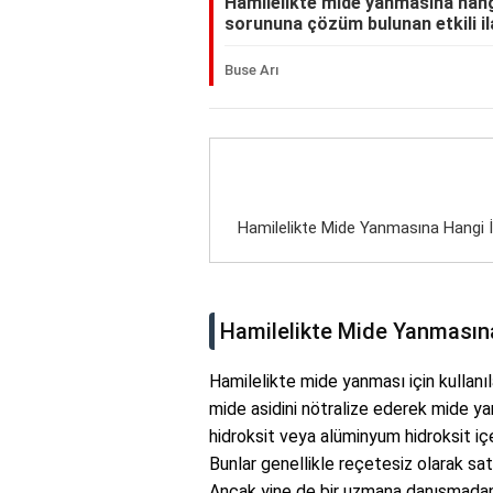
Hamilelikte mide yanmasına hangi
sorununa çözüm bulunan etkili ilaç
Buse Arı
Hamilelikte Mide Yanmasına Hangi İl
Hamilelikte Mide Yanmasına 
Hamilelikte mide yanması için kullanıla
mide asidini nötralize ederek mide y
hidroksit veya alüminyum hidroksit içe
Bunlar genellikle reçetesiz olarak sat
Ancak yine de bir uzmana danışmadan