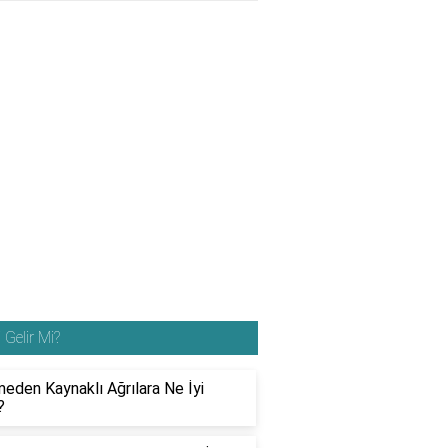
i Gelir Mi?
eden Kaynaklı Ağrılara Ne İyi
?