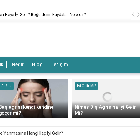
‹
en Neye İyi Gelir? Böğürtlenin Faydaları Nelerdir?
ık
Nedir
Blog
İletişim
Sağlık
İyi Gelir Mi?
Baş ağrısı kendi kendine
Nimes Diş Ağrısına İyi Gelir
geçer mi?
Mi?
e Yanmasına Hangi İlaç İyi Gelir?