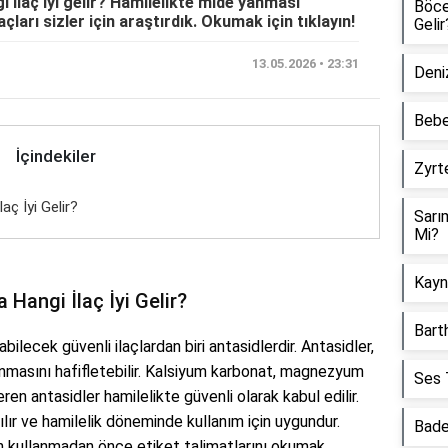
 ilaç iyi gelir? Hamilelikte mide yanması
Böcek
ları sizler için araştırdık. Okumak için tıklayın!
Gelir
13.05.2026 • 23:31
Deniz
Bebe
İçindekiler
Zyrte
aç İyi Gelir?
Sarı
Mi?
Kayna
Hangi İlaç İyi Gelir?
Barth
bilecek güvenli ilaçlardan biri antasidlerdir. Antasidler,
anmasını hafifletebilir. Kalsiyum karbonat, magnezyum
Ses T
ren antasidler hamilelikte güvenli olarak kabul edilir.
ılır ve hamilelik döneminde kullanım için uygundur.
Bade
 kullanmadan önce etiket talimatlarını okumak