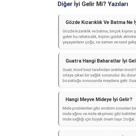
Diğer
İyi Gelir Mi?
Yazıları
Gözde Kızarıklık Ve Batma Ne İy
Gözde kızarıklık ve batma, birçok kişinin 
gelen bu rahatsızlık, kişinin günlük aktivit
yaşayanların çoğu, ne zaman ve nasıl gelişt
Guatra Hangi Baharatlar İyi Gel
Guatr, tiroid bezi tarafından üretilen tiro
ortaya çıkan bir sağlık sorunudur. Bu durum 
bozukluğu sonucunda meydana gelir. Guat
Hangi Meyve Mideye İyi Gelir?
Mide problemleri gibi sindirim sorunları bir
mide ağrısı ve mide ekşimesi gibi belirtile
mide sağlığı için büyük önem taşır. Doğal..