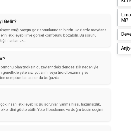
Kete
Limon
Mi?
i Gelir?
şikayet ettiği yaygın göz sorunlarından biridir. Gözlerde meydana
Deve 
elerini etkileyebilir ve görsel konforunu bozabilir. Bu sorunu
iğini anlamak...
Anji
ir?
id hormonu olan tiroksin düzeylerindeki dengesizlik nedeniyle
genellikle yetersiz iyot alımı veya tiroid bezinin işlev
rın semptomları arasında boğazda...
çok insanı etkileyebilir. Bu sorunlar, yanma hissi, hazımsızlık,
rle kendini gösterebilir. Yeterli beslenme ve doğru besin seçimi
.