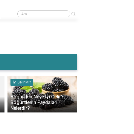
›
Muz Karın Ağrısına İyi Gelir Mi?
İyi Gelir Mi?
İyi Gelir Mi?
›
Böğürtlen Neye İyi Gelir?
Böğürtlenin Faydaları
Muz Karın Ağrısına İyi G
Nelerdir?
Mi?