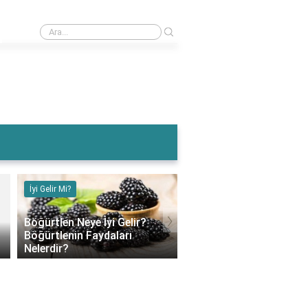
›
Muz Karın Ağrısına İyi Gelir Mi?
İyi Gelir Mi?
İyi Gelir Mi?
›
Böğürtlen Neye İyi Gelir?
Böğürtlenin Faydaları
Muz Karın Ağrısına İyi G
Nelerdir?
Mi?