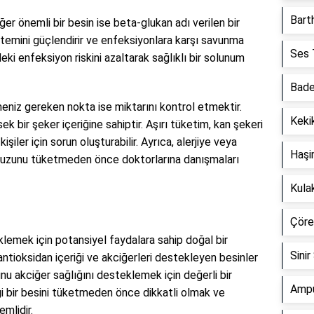
Barth
er önemli bir besin ise beta-glukan adı verilen bir
sistemini güçlendirir ve enfeksiyonlara karşı savunma
Ses T
ki enfeksiyon riskini azaltarak sağlıklı bir solunum
Bade
niz gereken nokta ise miktarını kontrol etmektir.
Kekik
 bir şeker içeriğine sahiptir. Aşırı tüketim, kan şekeri
işiler için sorun oluşturabilir. Ayrıca, alerjiye veya
Haşi
ynuzunu tüketmeden önce doktorlarına danışmaları
Kula
Çörek
lemek için potansiyel faydalara sahip doğal bir
Sinir
 antioksidan içeriği ve akciğerleri destekleyen besinler
u akciğer sağlığını desteklemek için değerli bir
Ampu
gi bir besini tüketmeden önce dikkatli olmak ve
mlidir.