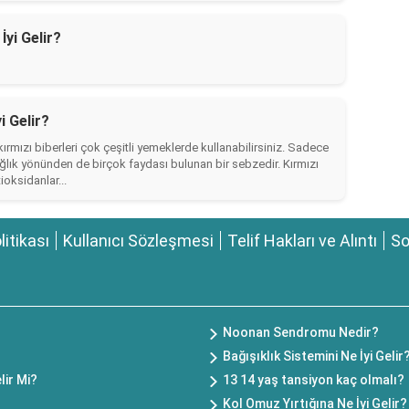
yi Gelir?
i Gelir?
ırmızı biberleri çok çeşitli yemeklerde kullanabilirsiniz. Sadece
ğlık yönünden de birçok faydası bulunan bir sebzedir. Kırmızı
tioksidanlar...
olitikası
Kullanıcı Sözleşmesi
Telif Hakları ve Alıntı
So
Noonan Sendromu Nedir?
Bağışıklık Sistemini Ne İyi Gelir
lir Mi?
13 14 yaş tansiyon kaç olmalı?
Kol Omuz Yırtığına Ne İyi Gelir?