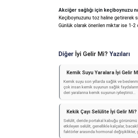
Akciğer sağlığı için keçiboynuzu na
Keçiboynuzunu toz haline getirerek smo
Günlük olarak önerilen miktar ise 1-2 
Diğer
İyi Gelir Mi?
Yazıları
Kemik Suyu Yaralara İyi Gelir M
Kemik suyu son yıllarda sağlık ve beslenm
çok insan kemik suyunun sağlık faydalarını
deri yaralarına kemik suyunun iyileştirici...
Kekik Çayı Selülite İyi Gelir Mi?
Selülit, deride portakal kabuğu görünümü o
etkileyen selülit, genellikle kalçalar, bacak
faktörler arasında hormonal değişiklikler, ge