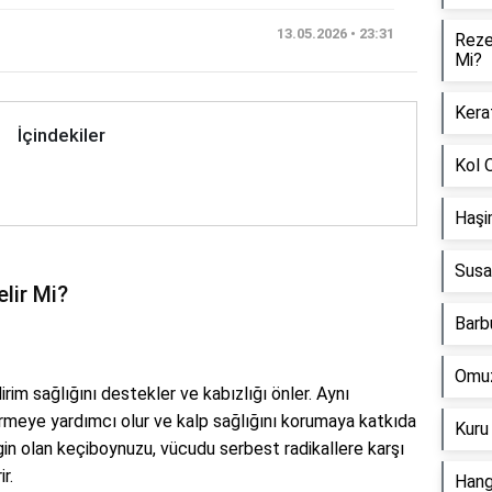
13.05.2026 • 23:31
Rezen
Mi?
Kerat
İçindekiler
Kol O
Haşi
Susam
lir Mi?
Barbu
Omuz 
dirim sağlığını destekler ve kabızlığı önler. Aynı
rmeye yardımcı olur ve kalp sağlığını korumaya katkıda
Kuru
gin olan keçiboynuzu, vücudu serbest radikallere karşı
r.
Hangi