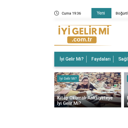
Yeni
 Gelir? Böğürtlenin Faydaları Nelerdir?
Cuma 19:36
Böğürtl
İyi Gelir Mi?
Faydaları
Sağl
ir Mi?
İyi Gelir Mi?
‹
rın Ağrısına İyi Gelir
Kitap Okumak Anksiyeteye
İyi Gelir Mi?