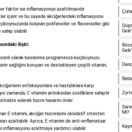
ğer faktör ise inflamasyonun azaltılmasıdır.
Çuha 
ler içerir ve bu sayede akciğerlerdeki inflamasyonu
eçiboynuzunda bulunan polifenoller ve flavonoidler gibi
Düşm
Gelir
sahip olabilir.
ındaki ilişki:
Böcek
Gelir
düzenli olarak beslenme programınıza keçiboynuzu
Deniz
lerin sağlığını koruyan ve destekleyen çeşitli vitamin,
Bebe
ciğerlerin enfeksiyonlara ve hastalıklara karşı
Zyrte
Aynı zamanda, C vitamini antioksidan özelliklere sahiptir
nötralize ederek hücre hasarını önler.
Sarı
Mi?
an E vitamini, akciğer hücrelerini oksidatif stresten
arı azaltabilir. Ayrıca, E vitamini de anti-enflamatuar
Kayna
eki inflamasyonu azaltmaya yardımcı olabilir.