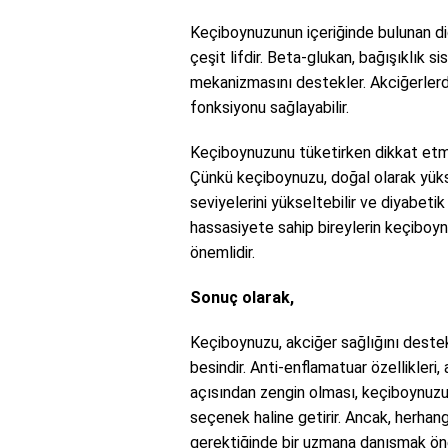
Keçiboynuzunun içeriğinde bulunan diğ
çeşit lifdir. Beta-glukan, bağışıklık 
mekanizmasını destekler. Akciğerlerde
fonksiyonu sağlayabilir.
Keçiboynuzunu tüketirken dikkat etme
Çünkü keçiboynuzu, doğal olarak yüksek
seviyelerini yükseltebilir ve diyabetik k
hassasiyete sahip bireylerin keçibo
önemlidir.
Sonuç olarak,
Keçiboynuzu, akciğer sağlığını destek
besindir. Anti-enflamatuar özellikleri,
açısından zengin olması, keçiboynuzun
seçenek haline getirir. Ancak, herhan
gerektiğinde bir uzmana danışmak öne