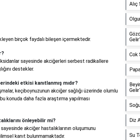
Alıç 
Olgu
Gözd
leyen birçok faydalı bileşen içermektedir.
Gelir
r?
Cok Ş
ksidanlar sayesinde akciğerleri serbest radikallere
lığını destekler.
Papa
rindeki etkisi kanıtlanmış mıdır?
Beyi
Gelir
lışmalar, keçiboynuzunun akciğer sağlığı üzerinde olumlu
k bu konuda daha fazla araştırma yapılması
Soğu
Diz A
lıklarını önleyebilir mi?
i sayesinde akciğer hastalıklarının oluşumunu
Su Te
bilimsel kanıt bulunmamaktadır.