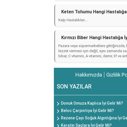
Keten Tohumu Hangi Hastalığa İ
Kalp Hastalıkları:...
Kırmızı Biber Hangi Hastalığa İy
Pazara veya süpermarketlere gittiğinizde, k
lezzet vermesi için değil, aynı zamanda sa
biber, C vitamini, A vitamini, demir, lif ve an
Hakkımızda
Gizlilik P
SON YAZILAR
Donuk Omuza Kaplıca İyi Gelir Mi?
Beloc Çarpıntıya İyi Gelir Mi?
Rezene Çayı Soğuk Algınlığına İyi Ge
Keratin Saçlara İyi Gelir Mi?