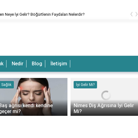
‹
en Neye İyi Gelir? Böğürtlenin Faydaları Nelerdir?
ık
Nedir
Blog
İletişim
Sağlık
İyi Gelir Mi?
Baş ağrısı kendi kendine
Nimes Diş Ağrısına İyi Gelir
geçer mi?
Mi?