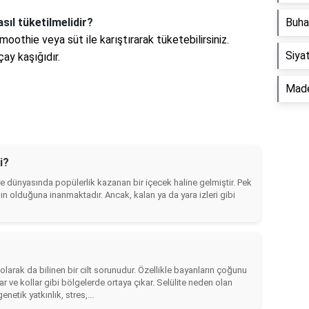
sıl tüketilmelidir?
Buha
othie veya süt ile karıştırarak tüketebilirsiniz.
Siyat
çay kaşığıdır.
Made
i?
e dünyasında popülerlik kazanan bir içecek haline gelmiştir. Pek
n olduğuna inanmaktadır. Ancak, kalan ya da yara izleri gibi
larak da bilinen bir cilt sorunudur. Özellikle bayanların çoğunu
lar ve kollar gibi bölgelerde ortaya çıkar. Selülite neden olan
netik yatkınlık, stres,...