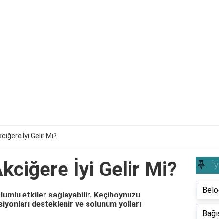
iğere İyi Gelir Mi?
ciğere İyi Gelir Mi?
İy
Beloc
lumlu etkiler sağlayabilir. Keçiboynuzu
siyonları desteklenir ve solunum yolları
Bağış