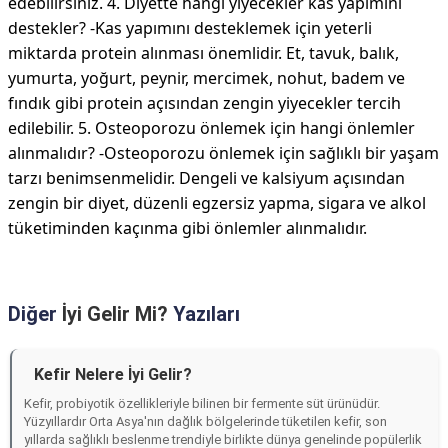
edebilirsiniz. 4. Diyette hangi yiyecekler kas yapımını
destekler? -Kas yapımını desteklemek için yeterli
miktarda protein alınması önemlidir. Et, tavuk, balık,
yumurta, yoğurt, peynir, mercimek, nohut, badem ve
fındık gibi protein açısından zengin yiyecekler tercih
edilebilir. 5. Osteoporozu önlemek için hangi önlemler
alınmalıdır? -Osteoporozu önlemek için sağlıklı bir yaşam
tarzı benimsenmelidir. Dengeli ve kalsiyum açısından
zengin bir diyet, düzenli egzersiz yapma, sigara ve alkol
tüketiminden kaçınma gibi önlemler alınmalıdır.
Diğer
İyi Gelir Mi?
Yazıları
Kefir Nelere İyi Gelir?
Kefir, probiyotik özellikleriyle bilinen bir fermente süt ürünüdür.
Yüzyıllardır Orta Asya'nın dağlık bölgelerinde tüketilen kefir, son
yıllarda sağlıklı beslenme trendiyle birlikte dünya genelinde popülerlik