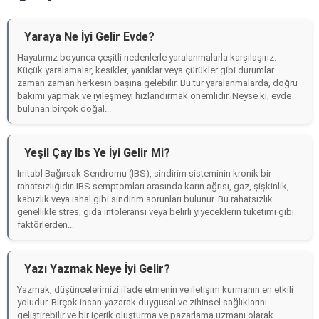
Yaraya Ne İyi Gelir Evde?
Hayatımız boyunca çeşitli nedenlerle yaralanmalarla karşılaşırız.
Küçük yaralamalar, kesikler, yanıklar veya çürükler gibi durumlar
zaman zaman herkesin başına gelebilir. Bu tür yaralanmalarda, doğru
bakımı yapmak ve iyileşmeyi hızlandırmak önemlidir. Neyse ki, evde
bulunan birçok doğal...
Yeşil Çay Ibs Ye İyi Gelir Mi?
İrritabl Bağırsak Sendromu (İBS), sindirim sisteminin kronik bir
rahatsızlığıdır. İBS semptomları arasında karın ağrısı, gaz, şişkinlik,
kabızlık veya ishal gibi sindirim sorunları bulunur. Bu rahatsızlık
genellikle stres, gıda intoleransı veya belirli yiyeceklerin tüketimi gibi
faktörlerden...
Yazı Yazmak Neye İyi Gelir?
Yazmak, düşüncelerimizi ifade etmenin ve iletişim kurmanın en etkili
yoludur. Birçok insan yazarak duygusal ve zihinsel sağlıklarını
geliştirebilir ve bir içerik oluşturma ve pazarlama uzmanı olarak