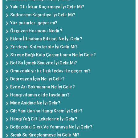
Yakı Otu İdrar Kaçırmaya İyi Gelir Mi?
Sudocrem Kaşıntıya İyi Gelir Mi?
Yüz çukurları geçer mi?
Özgüven Hormonu Nedir?
Eklem İltihabına Bitkisel Ne İyi Gelir?
Zerdeçal Kolesterole İyi Gelir Mi?
Strese Bağlı Kalp Çarpıntısına Ne İyi Gelir?
Bol Su İçmek Sinüzite İyi Gelir Mi?
Omuzdaki yırtık fizik tedavi ile geçer mi?
Depresyon İçin Ne İyi Gelir?
Evde Arı Sokmasına Ne İyi Gelir?
Hangi vitamin cilde faydaları?
Mide Asidine Ne İyi Gelir?
Cilt Yanıklarına Hangi Krem İyi Gelir?
Hangi Yağ Cilt Lekelerine İyi Gelir?
Boğazdaki Gıcık Ve Yanmaya Ne İyi Gelir?
Sıcak Su Kireçlenmeye İyi Gelir Mi?