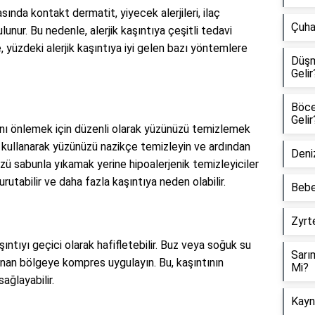
sında kontakt dermatit, yiyecek alerjileri, ilaç
Çuha 
lunur. Bu nedenle, alerjik kaşıntıya çeşitli tedavi
 yüzdeki alerjik kaşıntıya iyi gelen bazı yöntemlere
Düşm
Gelir
Böcek
Gelir
ını önlemek için düzenli olarak yüzünüzü temizlemek
er kullanarak yüzünüzü nazikçe temizleyin ve ardından
Deniz
üzü sabunla yıkamak yerine hipoalerjenik temizleyiciler
urutabilir ve daha fazla kaşıntıya neden olabilir.
Bebe
Zyrte
şıntıyı geçici olarak hafifletebilir. Buz veya soğuk su
Sarı
nan bölgeye kompres uygulayın. Bu, kaşıntının
Mi?
ağlayabilir.
Kayna