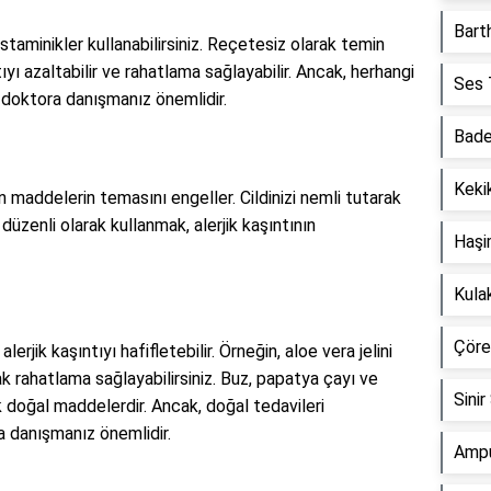
Barth
histaminikler kullanabilirsiniz. Reçetesiz olarak temin
tıyı azaltabilir ve rahatlama sağlayabilir. Ancak, herhangi
Ses T
 doktora danışmanız önemlidir.
Bade
Kekik
en maddelerin temasını engeller. Cildinizi nemli tutarak
i düzenli olarak kullanmak, alerjik kaşıntının
Haşi
Kula
Çörek
rjik kaşıntıyı hafifletebilir. Örneğin, aloe vera jelini
 rahatlama sağlayabilirsiniz. Buz, papatya çayı ve
Sinir
k doğal maddelerdir. Ancak, doğal tedavileri
 danışmanız önemlidir.
Ampu