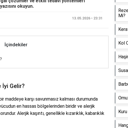
oğal çözümler ve etkili tedavi yöntemleri
 yazısını okuyun.
Rezen
Mi?
13.05.2026 • 23:31
Kerat
Kol O
İçindekiler
Haşi
r?
Susam
Barbu
 İyi Gelir?
Omuz 
ı bir maddeye karşı savunmasız kalması durumunda
 vücudun en hassas bölgelerinden biridir ve alerjik
Kuru
undur. Alerjik kaşıntı, genellikle kızarıklık, kabarıklık
Hangi