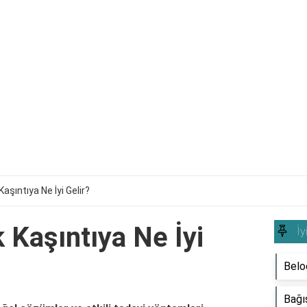
Kaşıntıya Ne İyi Gelir?
k Kaşıntıya Ne İyi
İy
Beloc
Bağış