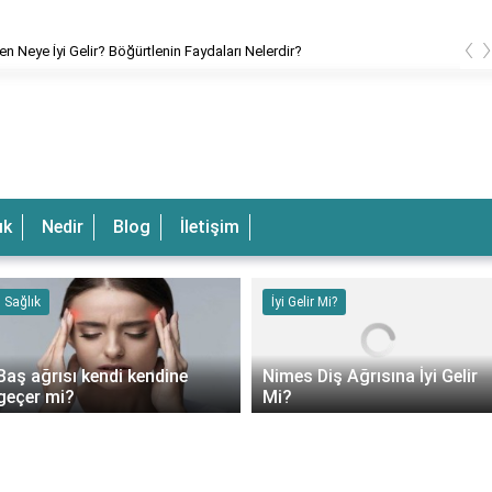
‹
en Neye İyi Gelir? Böğürtlenin Faydaları Nelerdir?
ık
Nedir
Blog
İletişim
Sağlık
İyi Gelir Mi?
Baş ağrısı kendi kendine
Nimes Diş Ağrısına İyi Gelir
geçer mi?
Mi?