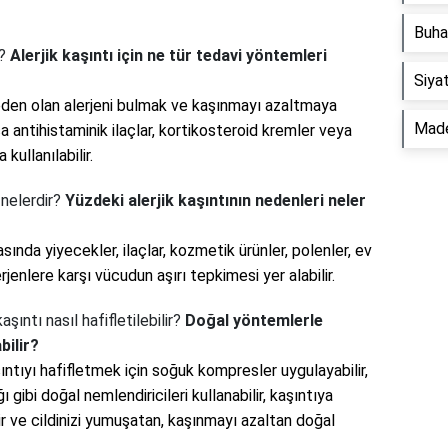
Buha
r?
Alerjik kaşıntı için ne tür tedavi yöntemleri
Siyat
 neden olan alerjeni bulmak ve kaşınmayı azaltmaya
Made
a antihistaminik ilaçlar, kortikosteroid kremler veya
kullanılabilir.
 nelerdir?
Yüzdeki alerjik kaşıntının nedenleri neler
asında yiyecekler, ilaçlar, kozmetik ürünler, polenler, ev
rjenlere karşı vücudun aşırı tepkimesi yer alabilir.
şıntı nasıl hafifletilebilir?
Doğal yöntemlerle
bilir?
ıntıyı hafifletmek için soğuk kompresler uygulayabilir,
ı gibi doğal nemlendiricileri kullanabilir, kaşıntıya
ir ve cildinizi yumuşatan, kaşınmayı azaltan doğal