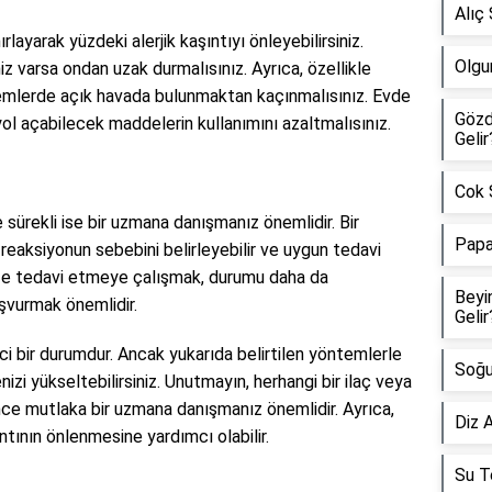
Alıç 
rlayarak yüzdeki alerjik kaşıntıyı önleyebilirsiniz.
Olgu
iniz varsa ondan uzak durmalısınız. Ayrıca, özellikle
emlerde açık havada bulunmaktan kaçınmalısınız. Evde
Gözd
yol açabilecek maddelerin kullanımını azaltmalısınız.
Gelir
Cok Ş
e sürekli ise bir uzmana danışmanız önemlidir. Bir
Papa
 reaksiyonun sebebini belirleyebilir ve uygun tedavi
nize tedavi etmeye çalışmak, durumu daha da
Beyi
şvurmak önemlidir.
Gelir
rici bir durumdur. Ancak yukarıda belirtilen yöntemlerle
Soğu
enizi yükseltebilirsiniz. Unutmayın, herhangi bir ilaç veya
ce mutlaka bir uzmana danışmanız önemlidir. Ayrıca,
Diz A
ntının önlenmesine yardımcı olabilir.
Su Te