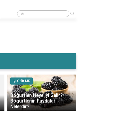
›
Muz Karın Ağrısına İyi Gelir Mi?
İyi Gelir Mi?
İyi Gelir Mi?
›
Böğürtlen Neye İyi Gelir?
Böğürtlenin Faydaları
Muz Karın Ağrısına İyi G
Nelerdir?
Mi?