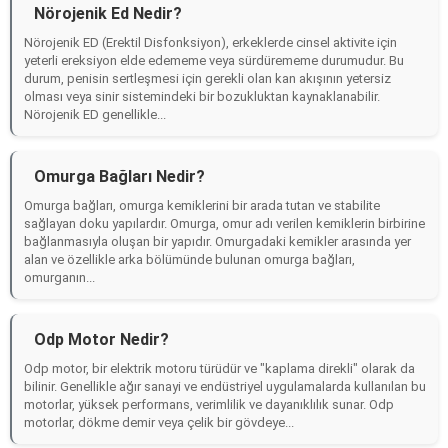
Nörojenik Ed Nedir?
Nörojenik ED (Erektil Disfonksiyon), erkeklerde cinsel aktivite için
yeterli ereksiyon elde edememe veya sürdürememe durumudur. Bu
durum, penisin sertleşmesi için gerekli olan kan akışının yetersiz
olması veya sinir sistemindeki bir bozukluktan kaynaklanabilir.
Nörojenik ED genellikle...
Omurga Bağları Nedir?
Omurga bağları, omurga kemiklerini bir arada tutan ve stabilite
sağlayan doku yapılardır. Omurga, omur adı verilen kemiklerin birbirine
bağlanmasıyla oluşan bir yapıdır. Omurgadaki kemikler arasında yer
alan ve özellikle arka bölümünde bulunan omurga bağları,
omurganın...
Odp Motor Nedir?
Odp motor, bir elektrik motoru türüdür ve "kaplama direkli" olarak da
bilinir. Genellikle ağır sanayi ve endüstriyel uygulamalarda kullanılan bu
motorlar, yüksek performans, verimlilik ve dayanıklılık sunar. Odp
motorlar, dökme demir veya çelik bir gövdeye...