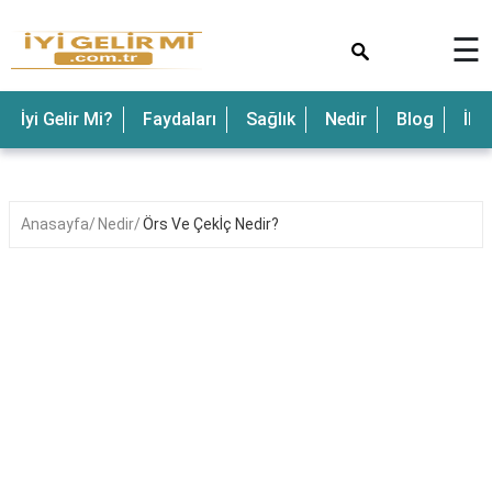
×
☰
İyi Gelir Mi?
Faydaları
Sağlık
Nedir
Blog
İle
Anasayfa
Nedir
Örs Ve Çekİç Nedir?