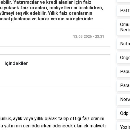
bilir. Yatırımcılar ve kredi alanlar için faiz
ü yüksek faiz oranları, maliyetleri artırabilirken,
Patt
meyi teşvik edebilir. Yıllık faiz oranlarının
nansal planlama ve karar verme süreçlerinde
Omuz
Nedi
13.05.2026 • 23:31
Nütr
Öngör
İçindekiler
Papü
Para
Norw
Odp 
günlük, aylık veya yıllık olarak talep ettiği faiz oranını
eya yatırımın geri ödenirken ödenecek olan ek maliyeti
Yozl