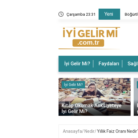
Yeni
 Gelir? Böğürtlenin Faydaları Nelerdir?
Çarşamba 23:31
Böğürtl
İyi Gelir Mi?
Faydaları
Sağl
ir Mi?
İyi Gelir Mi?
‹
rın Ağrısına İyi Gelir
Kitap Okumak Anksiyeteye
İyi Gelir Mi?
Anasayfa
Nedir
Yıllık Faiz Oranı Nedir