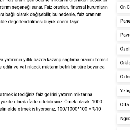
atırım seçeneği sunar. Faiz oranları, finansal kurumların
On C
a bağlı olarak değişebilir; bu nedenle, faiz oranının
Pane
ilde değerlendirilmesi büyük önem taşır.
Pavr
Özel
veya yatırımın yıllık bazda kazanç sağlama oranını temsil
Orkİ
 edilir ve yatırılacak miktarın belirli bir süre boyunca
Özle
Yetiş
 etmek istediğiniz faiz gelirini yatırım miktarına
 yüzde olarak ifade edebilirsiniz. Örnek olarak, 1000
Olta
 geliri elde etmek istiyorsanız, 100/1000*100 = %10
Ngin
?