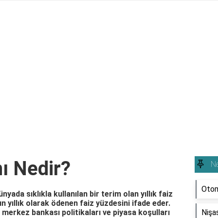
nı Nedir?
Ne
Otom
ünyada sıklıkla kullanılan bir terim olan yıllık faiz
un yıllık olarak ödenen faiz yüzdesini ifade eder.
 merkez bankası politikaları ve piyasa koşulları
Nişas