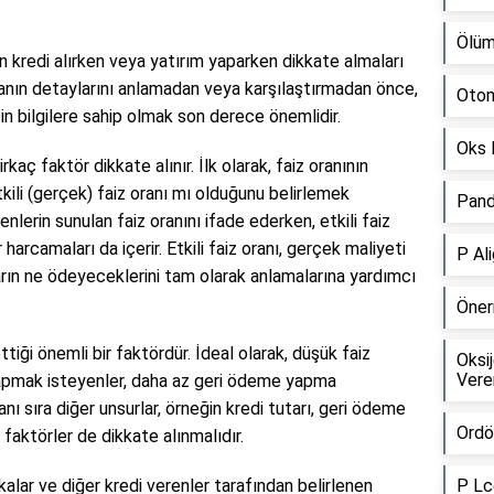
Ölüm
erin kredi alırken veya yatırım yaparken dikkate almaları
anın detaylarını anlamadan veya karşılaştırmadan önce,
Otom
sin bilgilere sahip olmak son derece önemlidir.
Oks 
kaç faktör dikkate alınır. İlk olarak, faiz oranının
tkili (gerçek) faiz oranı mı olduğunu belirlemek
Pand
enlerin sunulan faiz oranını ifade ederken, etkili faiz
 harcamaları da içerir. Etkili faiz oranı, gerçek maliyeti
P Al
ların ne ödeyeceklerini tam olarak anlamalarına yardımcı
Öner
ttiği önemli bir faktördür. İdeal olarak, düşük faiz
Oksi
Vere
 yapmak isteyenler, daha az geri ödeme yapma
yanı sıra diğer unsurlar, örneğin kredi tutarı, geri ödeme
Ordö
 faktörler de dikkate alınmalıdır.
ankalar ve diğer kredi verenler tarafından belirlenen
P Lc