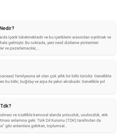
 Nedir?
tarda içerik tüketmektedir ve bu içeriklerin arasından sıyrılmak ve
hale gelmiştir. Bu noktada, yeni nesil dizileme yöntemleri
ar ve pazarlamacılar,...
ceae) familyasına ait olan çok yıllık bir bitki türüdür. Genellikle
 bu bitki, buğday ve arpa ile yakın akrabadır. Genellikle yol
 Tdk?
lması ve özellikle kamusal alanda yolsuzluk, usulsüzlük, etik
rtması anlamına gelir. Türk Dil Kurumu (TDK) tarafından da
 gibi anlamlara gelirken, toplumsal...