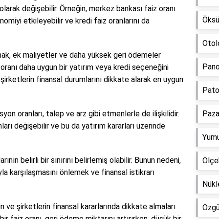
 olarak değişebilir. Örneğin, merkez bankası faiz oranı
Öksü
nomiyi etkileyebilir ve kredi faiz oranlarını da
Otol
olmak, ek maliyetler ve daha yüksek geri ödemeler
Pano
iz oranı daha uygun bir yatırım veya kredi seçeneğini
 şirketlerin finansal durumlarını dikkate alarak en uygun
Pato
on oranları, talep ve arz gibi etmenlerle de ilişkilidir.
Paza
arı değişebilir ve bu da yatırım kararları üzerinde
Yumu
rının belirli bir sınırını belirlemiş olabilir. Bunun nedeni,
Ölçe
ıyla karşılaşmasını önlemek ve finansal istikrarı
Nükl
rin ve şirketlerin finansal kararlarında dikkate almaları
Özgü
ir faiz oranı, geri ödeme miktarını artırırken, düşük bir