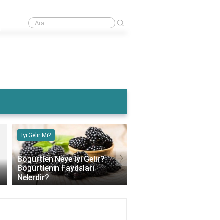
›
Muz Karın Ağrısına İyi Gelir Mi?
İyi Gelir Mi?
İyi Gelir Mi?
›
Böğürtlen Neye İyi Gelir?
Böğürtlenin Faydaları
Muz Karın Ağrısına İyi G
Nelerdir?
Mi?