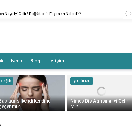
‹
en Neye İyi Gelir? Böğürtlenin Faydaları Nelerdir?
ık
Nedir
Blog
İletişim
Sağlık
İyi Gelir Mi?
Baş ağrısı kendi kendine
Nimes Diş Ağrısına İyi Gelir
geçer mi?
Mi?
?