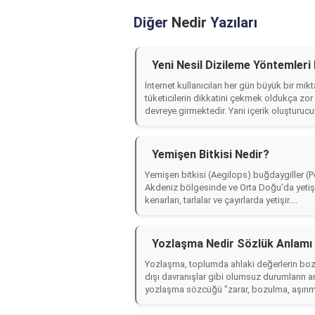
Diğer
Nedir
Yazıları
Yeni Nesil Dizileme Yöntemleri
İnternet kullanıcıları her gün büyük bir mik
tüketicilerin dikkatini çekmek oldukça zor 
devreye girmektedir. Yani içerik oluşturucul
Yemişen Bitkisi Nedir?
Yemişen bitkisi (Aegilops) buğdaygiller (Poa
Akdeniz bölgesinde ve Orta Doğu'da yetişen
kenarları, tarlalar ve çayırlarda yetişir....
Yozlaşma Nedir Sözlük Anlamı
Yozlaşma, toplumda ahlaki değerlerin bozu
dışı davranışlar gibi olumsuz durumların a
yozlaşma sözcüğü "zarar, bozulma, aşınma"