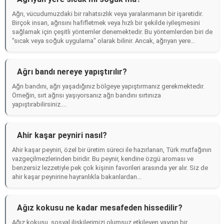
Ağrı, vücudumuzdaki bir rahatsızlık veya yaralanmanın bir işaretidir.
Birçok insan, ağrısını hafifletmek veya hızlı bir şekilde iyileşmesini
sağlamak için çeşitli yöntemler denemektedir. Bu yöntemlerden biri de
"sıcak veya soğuk uygulama" olarak bilinir. Ancak, ağrıyan yere...
Ağrı bandı nereye yapıştırılır?
Ağrı bandını, ağrı yaşadığınız bölgeye yapıştırmanız gerekmektedir.
Örneğin, sırt ağrısı yaşıyorsanız ağrı bandını sırtınıza
yapıştırabilirsiniz....
Ahir kaşar peyniri nasıl?
Ahir kaşar peyniri, özel bir üretim süreci ile hazırlanan, Türk mutfağının
vazgeçilmezlerinden biridir. Bu peynir, kendine özgü aroması ve
benzersiz lezzetiyle pek çok kişinin favorileri arasında yer alır. Siz de
ahir kaşar peynirine hayranlıkla bakanlardan...
Ağız kokusu ne kadar mesafeden hissedilir?
Ağız kokusu, sosyal ilişkilerimizi olumsuz etkileyen yaygın bir