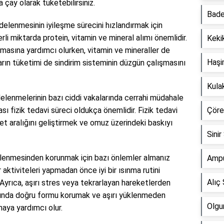
 çay olarak tüketebilirsiniz.
Bade
lenmesinin iyileşme sürecini hızlandırmak için
li miktarda protein, vitamin ve mineral alımı önemlidir.
Kekik
ılmasına yardımcı olurken, vitamin ve mineraller de
Haşi
aların tüketimi de sindirim sisteminin düzgün çalışmasını
Kula
enmelerinin bazı ciddi vakalarında cerrahi müdahale
ası fizik tedavi süreci oldukça önemlidir. Fizik tedavi
Çörek
et aralığını geliştirmek ve omuz üzerindeki baskıyı
Sinir
nmesinden korunmak için bazı önlemler almanız
Ampu
 aktiviteleri yapmadan önce iyi bir ısınma rutini
Alıç 
. Ayrıca, aşırı stres veya tekrarlayan hareketlerden
asında doğru formu korumak ve aşırı yüklenmeden
Olgu
aya yardımcı olur.