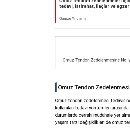
Omuz tendom zedelenmeleri için e
tedavi, istirahat, ilaçlar ve egze
Gamze Yıldırım
Omuz Tendon Zedelenmesine Ne İyi
Omuz Tendon Zedelenmesine
Omuz tendon zedelenmesi tedavisinde
kullanılan tedavi yöntemleri arasında r
durumlarda cerrahi müdahale yer almak
yaşam tarzı değişiklikleri de omuz te