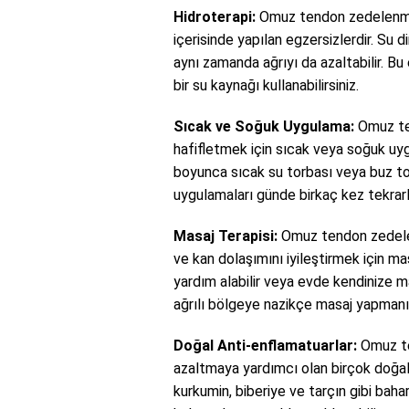
Hidroterapi:
Omuz tendon zedelenmesi 
içerisinde yapılan egzersizlerdir. Su 
aynı zamanda ağrıyı da azaltabilir. B
bir su kaynağı kullanabilirsiniz.
Sıcak ve Soğuk Uygulama:
Omuz te
hafifletmek için sıcak veya soğuk uygu
boyunca sıcak su torbası veya buz torb
uygulamaları günde birkaç kez tekrarla
Masaj Terapisi:
Omuz tendon zedelenm
ve kan dolaşımını iyileştirmek için mas
yardım alabilir veya evde kendinize ma
ağrılı bölgeye nazikçe masaj yapmanız
Doğal Anti-enflamatuarlar:
Omuz te
azaltmaya yardımcı olan birçok doğal
kurkumin, biberiye ve tarçın gibi bahar