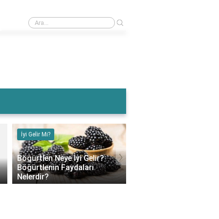
›
Muz Karın Ağrısına İyi Gelir Mi?
İyi Gelir Mi?
İyi Gelir Mi?
›
Böğürtlen Neye İyi Gelir?
Böğürtlenin Faydaları
Muz Karın Ağrısına İyi G
Nelerdir?
Mi?