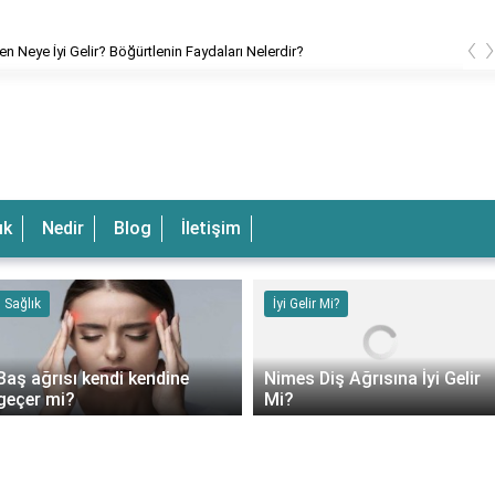
‹
en Neye İyi Gelir? Böğürtlenin Faydaları Nelerdir?
ık
Nedir
Blog
İletişim
Sağlık
İyi Gelir Mi?
Baş ağrısı kendi kendine
Nimes Diş Ağrısına İyi Gelir
geçer mi?
Mi?