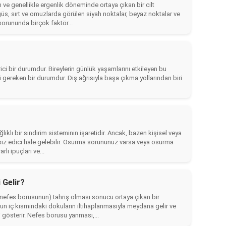
e genellikle ergenlik döneminde ortaya çıkan bir cilt
s, sırt ve omuzlarda görülen siyah noktalar, beyaz noktalar ve
 sorununda birçok faktör...
rici bir durumdur. Bireylerin günlük yaşamlarını etkileyen bu
si gereken bir durumdur. Diş ağrısıyla başa çıkma yollarından biri
ıklı bir sindirim sisteminin işaretidir. Ancak, bazen kişisel veya
ız edici hale gelebilir. Osurma sorununuz varsa veya osurma
rlı ipuçları ve...
 Gelir?
efes borusunun) tahriş olması sonucu ortaya çıkan bir
un iç kısmındaki dokuların iltihaplanmasıyla meydana gelir ve
gösterir. Nefes borusu yanması,...