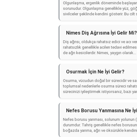
Olgunlaşma, ergenlik döneminde başlayan v
sorunudur. Olgunlaşma genellikle yüz, göğü
sivilceler şeklinde kendini gösterir. Bu cilt
Nimes Diş Ağrısına İyi Gelir Mi?
Diş ağrısı, oldukça rahatsız edici ve acı ve
rahatsızlık genellikle acilen tedavi edilme
de ağrı kesicilerdir. Nimes, yaygın olarak...
Osurmak İçin Ne İyi Gelir?
Osurma, vücudun doğal bir sürecidir ve sağl
toplumsal nedenlerle osurma süreci rahats
sürecinizi iyileştirmek istiyorsanız, bazı yara
Nefes Borusu Yanmasına Ne İyi
Nefes borusu yanması, solunum yolunun (n
durumdur. Tahriş genellikle nefes borusun
boğazda yanma, ağrı ve öksürükle kendini 