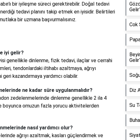
rlı bir iyileşme süreci gerektirebilir. Doğal tedavi
Gözd
Gelir
erdiği tedavi planını takip etmek en iyisidir. Belirtileri
 mutlaka bir uzmana başvurmalısınız.
Cok Ş
Papa
 iyi gelir?
Beyi
Gelir
genellikle dinlenme, fizik tedavi, ilaçlar ve cerrahi
mleri, tendonlardaki iltihabı azaltmaya, ağrıyı
Soğu
 geri kazandırmaya yardımcı olabilir.
elerinde ne kadar süre uygulanmalıdır?
Diz A
don zedelenmelerinde dinlenme genellikle 2 ila 4
Su Te
re boyunca omuzun fazla yorucu aktivitelerden
Buha
nmelerinde nasıl yardımcı olur?
Siyat
erinde ağrıyı azaltmak, kasları güçlendirmek ve