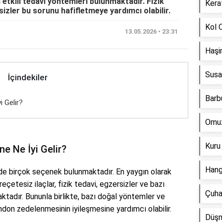
tkili tedavi yöntemleri bulunmaktadır. Fizik
Kerat
rsizler bu sorunu hafifletmeye yardımcı olabilir.
Kol O
13.05.2026 • 23:31
Haşi
Susam
İçindekiler
Barbu
 Gelir?
Omuz 
Kuru
 Ne İyi Gelir?
Hangi
 birçok seçenek bulunmaktadır. En yaygın olarak
eçetesiz ilaçlar, fizik tedavi, egzersizler ve bazı
Çuha 
tadır. Bununla birlikte, bazı doğal yöntemler ve
ndon zedelenmesinin iyileşmesine yardımcı olabilir.
Düşm