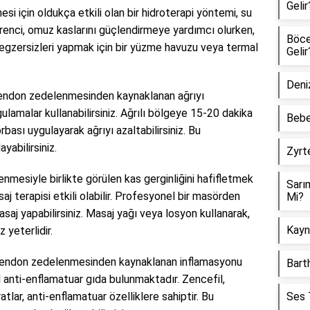
Gelir
için oldukça etkili olan bir hidroterapi yöntemi, su
direnci, omuz kaslarını güçlendirmeye yardımcı olurken,
Böcek
u egzersizleri yapmak için bir yüzme havuzu veya termal
Gelir
Deniz
ndon zedelenmesinden kaynaklanan ağrıyı
lamalar kullanabilirsiniz. Ağrılı bölgeye 15-20 dakika
Bebe
ası uygulayarak ağrıyı azaltabilirsiniz. Bu
yabilirsiniz.
Zyrte
esiyle birlikte görülen kas gerginliğini hafifletmek
Sarı
aj terapisi etkili olabilir. Profesyonel bir masörden
Mi?
saj yapabilirsiniz. Masaj yağı veya losyon kullanarak,
Kayna
 yeterlidir.
ndon zedelenmesinden kaynaklanan inflamasyonu
Barth
 anti-enflamatuar gıda bulunmaktadır. Zencefil,
atlar, anti-enflamatuar özelliklere sahiptir. Bu
Ses T