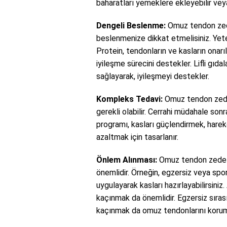
baharatları yemeklere ekleyebilir veya
Dengeli Beslenme:
Omuz tendon zede
beslenmenize dikkat etmelisiniz. Yeter
Protein, tendonların ve kasların onar
iyileşme sürecini destekler. Lifli gıd
sağlayarak, iyileşmeyi destekler.
Kompleks Tedavi:
Omuz tendon zedel
gerekli olabilir. Cerrahi müdahale sonr
programı, kasları güçlendirmek, harek
azaltmak için tasarlanır.
Önlem Alınması:
Omuz tendon zedele
önemlidir. Örneğin, egzersiz veya spor
uygulayarak kasları hazırlayabilirsiniz
kaçınmak da önemlidir. Egzersiz sır
kaçınmak da omuz tendonlarını korum