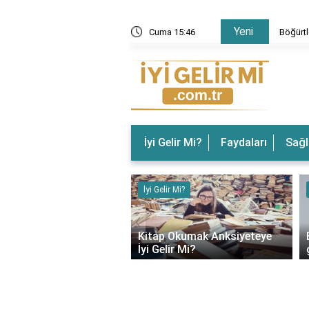
Yeni
 Gelir? Böğürtlenin Faydaları Nelerdir?
Cuma 15:46
Böğürtl
İyi Gelir Mi?
Faydaları
Sağl
ir Mi?
İyi Gelir Mi?
‹
rın Ağrısına İyi Gelir
Kitap Okumak Anksiyeteye
İyi Gelir Mi?