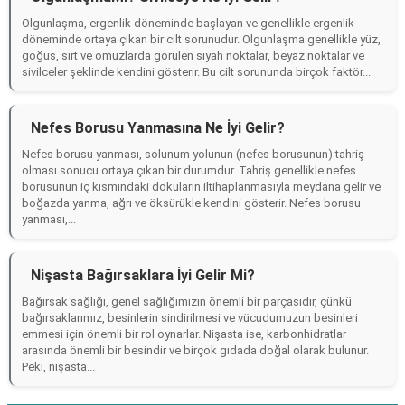
Olgunlaşma, ergenlik döneminde başlayan ve genellikle ergenlik
döneminde ortaya çıkan bir cilt sorunudur. Olgunlaşma genellikle yüz,
göğüs, sırt ve omuzlarda görülen siyah noktalar, beyaz noktalar ve
sivilceler şeklinde kendini gösterir. Bu cilt sorununda birçok faktör...
Nefes Borusu Yanmasına Ne İyi Gelir?
Nefes borusu yanması, solunum yolunun (nefes borusunun) tahriş
olması sonucu ortaya çıkan bir durumdur. Tahriş genellikle nefes
borusunun iç kısmındaki dokuların iltihaplanmasıyla meydana gelir ve
boğazda yanma, ağrı ve öksürükle kendini gösterir. Nefes borusu
yanması,...
Nişasta Bağırsaklara İyi Gelir Mi?
Bağırsak sağlığı, genel sağlığımızın önemli bir parçasıdır, çünkü
bağırsaklarımız, besinlerin sindirilmesi ve vücudumuzun besinleri
emmesi için önemli bir rol oynarlar. Nişasta ise, karbonhidratlar
arasında önemli bir besindir ve birçok gıdada doğal olarak bulunur.
Peki, nişasta...